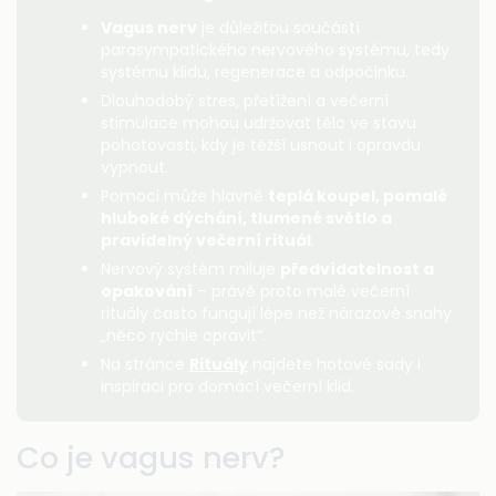
Vagus nerv
je důležitou součástí
parasympatického nervového systému, tedy
systému klidu, regenerace a odpočinku.
Dlouhodobý stres, přetížení a večerní
stimulace mohou udržovat tělo ve stavu
pohotovosti, kdy je těžší usnout i opravdu
vypnout.
Pomoci může hlavně
teplá koupel, pomalé
hluboké dýchání, tlumené světlo a
pravidelný večerní rituál
.
Nervový systém miluje
předvídatelnost a
opakování
– právě proto malé večerní
rituály často fungují lépe než nárazové snahy
„něco rychle opravit“.
Na stránce
Rituály
najdete hotové sady i
inspiraci pro domácí večerní klid.
Co je vagus nerv?