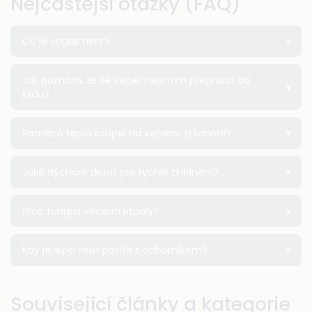
Nejčastější otázky (FAQ)
Co je vagus nerv?
Jak poznám, že se večer neumím přepnout do
klidu?
Pomáhá teplá koupel na večerní zklidnění?
Jaké dýchání zkusit pro rychlé zklidnění?
Proč fungují večerní rituály?
Kdy je lepší řešit potíže s odborníkem?
Související články a kategorie