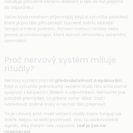
narušuje přirozené večerní zklidnění a tělo se hůř přepíná
do odpočinku.
Večer bývá mnohem příjemnější, když si vytvoříte prostředí,
které je pro tělo přirozenější: tlumené světlo, klidnější
tempo a méně podnětů. Pomoci mohou i
svíčky
nebo
jemná
aromaterapie
, které dotvoří atmosféru večerního
zpomalení.
Proč nervový systém miluje
rituály?
Nervový systém má rád
předvídatelnost a opakování
.
Když si vytvoříte jednoduchý večerní rituál, tělo si ho začne
spojovat s bezpečím, klidem a odpočinkem. Nemusíte pak
pokaždé přemýšlet, co přesně večer dělat. Stačí
následovat známé kroky a nechat tělo přepnout.
To je i důvod, proč malé večerní rituály často fungují tak
dobře. Nejsou to další povinnosti. Jsou to opakovatelné
signály, díky kterým tělo rozpozná:
teď je čas na
regeneraci
.