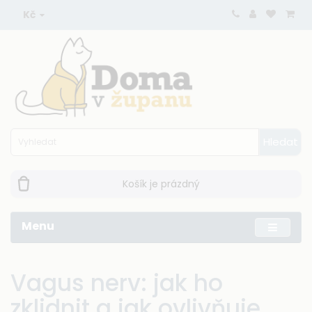
Kč
Hledat
Košík je prázdný
Menu
Vagus nerv: jak ho
zklidnit a jak ovlivňuje