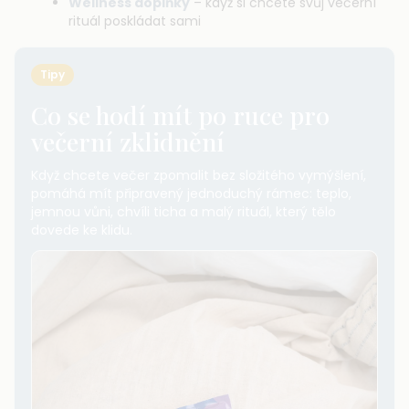
Wellness doplňky
– když si chcete svůj večerní
rituál poskládat sami
Tipy
Co se hodí mít po ruce pro
večerní zklidnění
Když chcete večer zpomalit bez složitého vymýšlení,
pomáhá mít připravený jednoduchý rámec: teplo,
jemnou vůni, chvíli ticha a malý rituál, který tělo
dovede ke klidu.