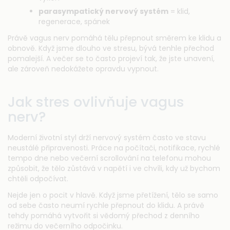
parasympatický nervový systém
= klid,
regenerace, spánek
Právě vagus nerv pomáhá tělu přepnout směrem ke klidu a
obnově. Když jsme dlouho ve stresu, bývá tenhle přechod
pomalejší. A večer se to často projeví tak, že jste unavení,
ale zároveň nedokážete opravdu vypnout.
Jak stres ovlivňuje vagus
nerv?
Moderní životní styl drží nervový systém často ve stavu
neustálé připravenosti. Práce na počítači, notifikace, rychlé
tempo dne nebo večerní scrollování na telefonu mohou
způsobit, že tělo zůstává v napětí i ve chvíli, kdy už bychom
chtěli odpočívat.
Nejde jen o pocit v hlavě. Když jsme přetížení, tělo se samo
od sebe často neumí rychle přepnout do klidu. A právě
tehdy pomáhá vytvořit si vědomý přechod z denního
režimu do večerního odpočinku.