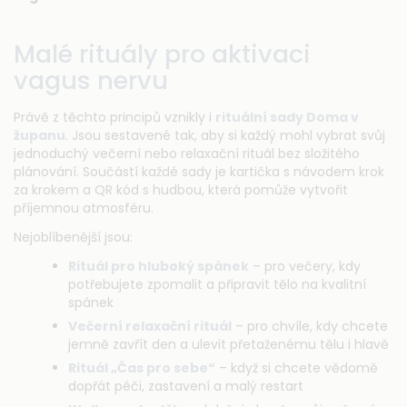
Malé rituály pro aktivaci
vagus nervu
Právě z těchto principů vznikly i
rituální sady Doma v
županu
. Jsou sestavené tak, aby si každý mohl vybrat svůj
jednoduchý večerní nebo relaxační rituál bez složitého
plánování. Součástí každé sady je kartička s návodem krok
za krokem a QR kód s hudbou, která pomůže vytvořit
příjemnou atmosféru.
Nejoblíbenější jsou:
Rituál pro hluboký spánek
– pro večery, kdy
potřebujete zpomalit a připravit tělo na kvalitní
spánek
Večerní relaxační rituál
– pro chvíle, kdy chcete
jemně zavřít den a ulevit přetaženému tělu i hlavě
Rituál „Čas pro sebe“
– když si chcete vědomě
dopřát péči, zastavení a malý restart