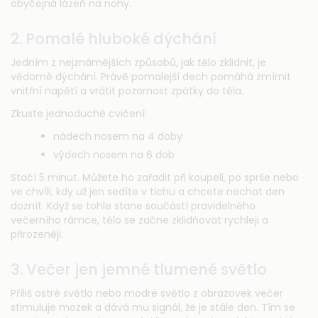
obyčejná lázeň na nohy.
2. Pomalé hluboké dýchání
Jedním z nejznámějších způsobů, jak tělo zklidnit, je
vědomé dýchání. Právě pomalejší dech pomáhá zmírnit
vnitřní napětí a vrátit pozornost zpátky do těla.
Zkuste jednoduché cvičení:
nádech nosem na 4 doby
výdech nosem na 6 dob
Stačí 5 minut. Můžete ho zařadit při koupeli, po sprše nebo
ve chvíli, kdy už jen sedíte v tichu a chcete nechat den
doznít. Když se tohle stane součástí pravidelného
večerního rámce, tělo se začne zklidňovat rychleji a
přirozeněji.
3. Večer jen jemné tlumené světlo
Příliš ostré světlo nebo modré světlo z obrazovek večer
stimuluje mozek a dává mu signál, že je stále den. Tím se