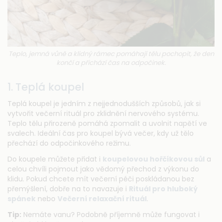
Teplo, jemná vůně a klidný rámec pomáhají tělu pochopit, že den
končí a přichází čas na odpočinek.
1. Teplá koupel
Teplá koupel je jedním z nejjednodušších způsobů, jak si
vytvořit večerní rituál pro zklidnění nervového systému.
Teplo tělu přirozeně pomáhá zpomalit a uvolnit napětí ve
svalech. Ideální čas pro koupel bývá večer, kdy už tělo
přechází do odpočinkového režimu.
Do koupele můžete přidat i
koupelovou hořčíkovou sůl
a
celou chvíli pojmout jako vědomý přechod z výkonu do
klidu. Pokud chcete mít večerní péči poskládanou bez
přemýšlení, dobře na to navazuje i
Rituál pro hluboký
spánek
nebo
Večerní relaxační rituál
.
Tip:
Nemáte vanu? Podobně příjemně může fungovat i