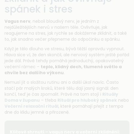
spánek i stres
Vagus nerv
, neboli bloudivý nerv, je jedním z
nejdůležitějších nervů v našem těle. Ovlivňuje, jak
reagujeme na stres, jak rychle se dokážeme zklidnit, a také
to, jak snadno večer přepneme do odpočinku a spánku.
Když je tělo dlouho ve stresu, bývá těžší opravdu vypnout.
Hlava sice ví, že den skončil, ale nervový systém ještě pořád
jede dál. Právě tehdy pomáhá jednoduchý, opakovatelný
večerní rámec –
teplo, klidný dech, tlumené světlo a
chvíle bez dalšího výkonu
.
Nemusí jít o složitou rutinu ani o další úkol navíc. Často
stačí pár malých kroků, které tělu dají jasný signál: den
končí, teď je čas zpomalit. Právě na tom stojí i
Rituály
Doma v županu
– třeba
Rituál pro hluboký spánek
nebo
Večerní relaxační rituál
, které pomáhají přejít z tempa
dne do klidu jemně a přirozeně.
Klíčové shrnutí – vagus nerv a večerní zklidnění: