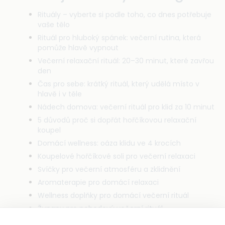
Rituály – vyberte si podle toho, co dnes potřebuje
vaše tělo
Rituál pro hluboký spánek: večerní rutina, která
pomůže hlavě vypnout
Večerní relaxační rituál: 20–30 minut, které zavřou
den
Čas pro sebe: krátký rituál, který udělá místo v
hlavě i v těle
Nádech domova: večerní rituál pro klid za 10 minut
5 důvodů proč si dopřát hořčíkovou relaxační
koupel
Domácí wellness: oáza klidu ve 4 krocích
Koupelové hořčíkové soli pro večerní relaxaci
Svíčky pro večerní atmosféru a zklidnění
Aromaterapie pro domácí relaxaci
Wellness doplňky pro domácí večerní rituál
Župany pro pohodový večerní rituál