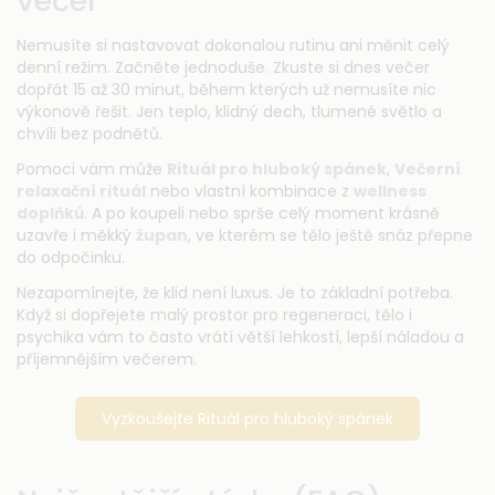
večer
Nemusíte si nastavovat dokonalou rutinu ani měnit celý
denní režim. Začněte jednoduše. Zkuste si dnes večer
dopřát 15 až 30 minut, během kterých už nemusíte nic
výkonově řešit. Jen teplo, klidný dech, tlumené světlo a
chvíli bez podnětů.
Pomoci vám může
Rituál pro hluboký spánek
,
Večerní
relaxační rituál
nebo vlastní kombinace z
wellness
doplňků
. A po koupeli nebo sprše celý moment krásně
uzavře i měkký
župan
, ve kterém se tělo ještě snáz přepne
do odpočinku.
Nezapomínejte, že klid není luxus. Je to základní potřeba.
Když si dopřejete malý prostor pro regeneraci, tělo i
psychika vám to často vrátí větší lehkostí, lepší náladou a
příjemnějším večerem.
Vyzkoušejte Rituál pro hluboký spánek