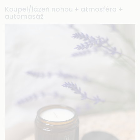
Koupel/lázeň nohou + atmosféra +
automasáž