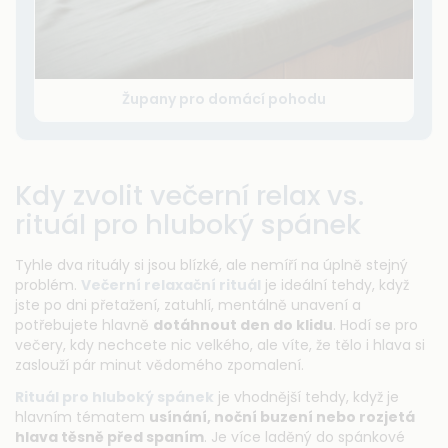
Župany pro domácí pohodu
Kdy zvolit večerní relax vs.
rituál pro hluboký spánek
Tyhle dva rituály si jsou blízké, ale nemíří na úplně stejný
problém.
Večerní relaxační rituál
je ideální tehdy, když
jste po dni přetažení, zatuhlí, mentálně unavení a
potřebujete hlavně
dotáhnout den do klidu
. Hodí se pro
večery, kdy nechcete nic velkého, ale víte, že tělo i hlava si
zaslouží pár minut vědomého zpomalení.
Rituál pro hluboký spánek
je vhodnější tehdy, když je
hlavním tématem
usínání, noční buzení nebo rozjetá
hlava těsně před spaním
. Je více laděný do spánkové