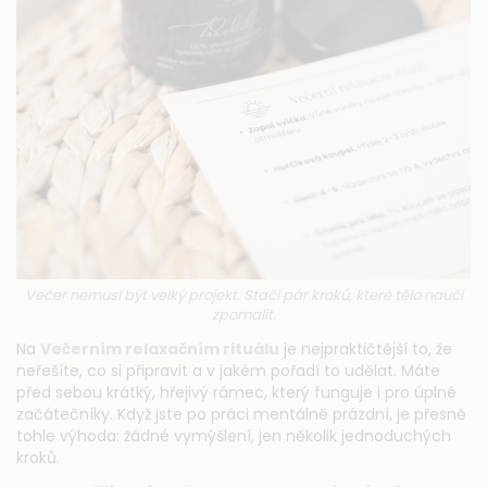
Večer nemusí být velký projekt. Stačí pár kroků, které tělo naučí
zpomalit.
Na
Večerním relaxačním rituálu
je nejpraktičtější to, že
neřešíte, co si připravit a v jakém pořadí to udělat. Máte
před sebou krátký, hřejivý rámec, který funguje i pro úplné
začátečníky. Když jste po práci mentálně prázdní, je přesně
tohle výhoda: žádné vymýšlení, jen několik jednoduchých
kroků.