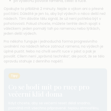
při výdechu povolte ramena, čelist a ruce.
Opakujte to přibližně 2 minuty. Nejde o výkon ani o přesné
počítání. Důležité je jen to, aby byl výdech o něco delší než
nádech. Tím dáváte tělu signál, že už není potřeba být v
pohotovosti. Pokud chcete, můžete tenhle dech spojit s
válečkem: jeden pomalý tah po ramenou nebo lýtkách,
jeden delší výdech.
Pro někoho funguje i jednoduchá forma progresivního
uvolnění: na nádech lehce zatnout ramena, na výdech je
úplně pustit. Nebo na chvíli sevřít ruce v pěst a pak je
povolit. Cílem není „správná technika“, ale pocit, že se tělo
opravdu stahuje z denního napětí.
Tipy
Co se hodí mít po ruce pro
večerní klid doma
Když chcete, aby se večerní reset dělal snadno,
pomáhá mít všechno připravené: teplou atmosféru,