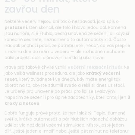
zavřou den
Některé večery nejsou ani tak o nespavosti, jako spíš o
přetažení
. Den skončil, ale tělo i hlava jedou dál. Ramena
jsou nahoře, šíje ztuhlá, bedra unavená ze sezení, a i když si
konečně sednete, neznamená to automaticky klid. Často
naopak přichází pocit, že potřebujete „něco“, co vás přepne
z režimu dne do režimu večera — ale rozhodně nechcete
další projekt, další plánování ani další úkol navíc.
Právě pro takové chvíle vznikl
Večerní relaxační rituál
. Ne
jako velká wellness procedura, ale jako
krátký večerní
reset
, který zvládnete i ve dnech, kdy máte energii tak
akorát na to, abyste ztlumili světlo a řekli si: dnes už stačí.
Je určený pro unavené po práci, pro lidi se svalovým
napětím ze sezení i pro úplné začátečníky, kteří chtějí jen
3
kroky a hotovo
.
Dobře funguje právě proto, že není složitý. Teplo, tlumené
světlo, krátká automasáž a pár hlubších nádechů dokážou
udělat víc než další večerní stimulace. Místo „ještě jeden
díl“, „ještě jeden e-mail“ nebo „ještě pět minut na telefonu“