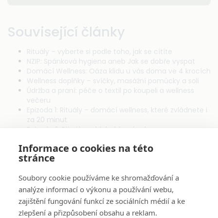
Související články
Rituály – vyberte si podle toho, jak se cítíte
NZIP: Spánková hygiena aneb Jak se dobře vyspat
Domácí Wellness: Oáza klidu u vás doma ve 4 krocích
Wellness doplňky – svíčky, masážní pomůcky a soli
Údržba a praní: péče o textil po koupeli a wellness
večeru
Epizoda 1: Rituály – domácí wellness, které zvládnete i
za 20 minut
Epizoda 2: Rituál pro hluboký spánek
Informace o cookies na této
stránce
Soubory cookie používáme ke shromažďování a
analýze informací o výkonu a používání webu,
O Nás
zajištění fungování funkcí ze sociálních médií a ke
zlepšení a přizpůsobení obsahu a reklam.
Pro Zákazníky