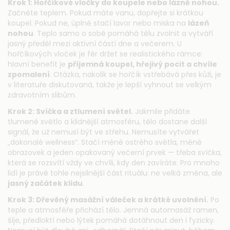
Krok 1: Hořčíkové vločky do koupele nebo lázně nohou.
Začněte teplem. Pokud máte vanu, dopřejte si krátkou
koupel. Pokud ne, úplně stačí lavor nebo miska na
lázeň
nohou
. Teplo samo o sobě pomáhá tělu zvolnit a vytváří
jasný předěl mezi aktivní částí dne a večerem. U
hořčíkových vloček je fér držet se realistického rámce:
hlavní benefit je
příjemná koupel, hřejivý pocit a chvíle
zpomalení
. Otázka, nakolik se hořčík vstřebává přes kůži, je
v literatuře diskutovaná, takže je lepší vyhnout se velkým
zdravotním slibům.
Krok 2: Svíčka a ztlumení světel.
Jakmile přidáte
tlumené světlo a klidnější atmosféru, tělo dostane další
signál, že už nemusí být ve střehu. Nemusíte vytvářet
„dokonalé wellness“. Stačí méně ostrého světla, méně
obrazovek a jeden opakovaný večerní prvek — třeba svíčka,
která se rozsvítí vždy ve chvíli, kdy den zavíráte. Pro mnoho
lidí je právě tohle nejsilnější část rituálu: ne velká změna, ale
jasný začátek klidu
.
Krok 3: Dřevěný masážní váleček a krátké uvolnění.
Po
teple a atmosféře přichází tělo. Jemná automasáž ramen,
šíje, předloktí nebo lýtek pomáhá dotáhnout den i fyzicky.