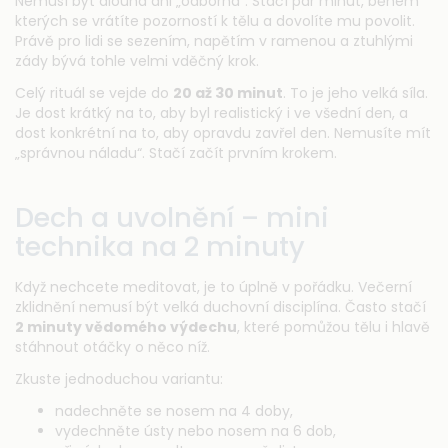
Nemusí být dlouhá ani „odborná“. Stačí pár minut, během
kterých se vrátíte pozorností k tělu a dovolíte mu povolit.
Právě pro lidi se sezením, napětím v ramenou a ztuhlými
zády bývá tohle velmi vděčný krok.
Celý rituál se vejde do
20 až 30 minut
. To je jeho velká síla.
Je dost krátký na to, aby byl realistický i ve všední den, a
dost konkrétní na to, aby opravdu zavřel den. Nemusíte mít
„správnou náladu“. Stačí začít prvním krokem.
Dech a uvolnění – mini
technika na 2 minuty
Když nechcete meditovat, je to úplně v pořádku. Večerní
zklidnění nemusí být velká duchovní disciplína. Často stačí
2 minuty vědomého výdechu
, které pomůžou tělu i hlavě
stáhnout otáčky o něco níž.
Zkuste jednoduchou variantu:
nadechněte se nosem na 4 doby,
vydechněte ústy nebo nosem na 6 dob,