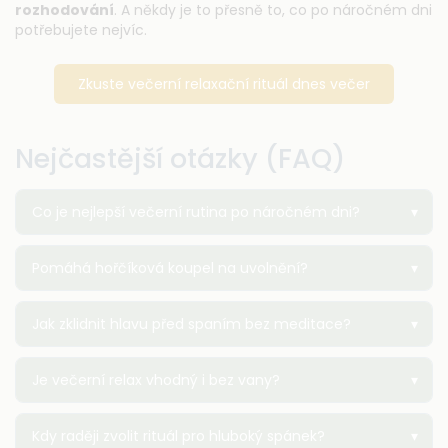
rozhodování
. A někdy je to přesně to, co po náročném dni
potřebujete nejvíc.
Zkuste večerní relaxační rituál dnes večer
Nejčastější otázky (FAQ)
Co je nejlepší večerní rutina po náročném dni?
Pomáhá hořčíková koupel na uvolnění?
Jak zklidnit hlavu před spaním bez meditace?
Je večerní relax vhodný i bez vany?
Kdy raději zvolit rituál pro hluboký spánek?