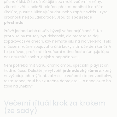
přichází klid. O to důležitější jsou malé večerní změny:
ztlumit světlo, odložit telefon, přestat odbíhat k dalším
úkolům, pustit si klidnější hudbu nebo zapálit svíčku. Tyto
drobnosti nejsou „dekorace“. Jsou to
spouštěče
přechodu
.
Právě jednoduché rituály bývají večer nejúčinnější. Ne
proto, že by musely být dokonalé, ale protože se dají
zopakovat i ve dnech, kdy nemáte sílu na nic velkého. Tělo
si časem začne spojovat určité kroky s tím, že den končí. A
to je důvod, proč krátká večerní rutina často funguje lépe
než neurčitá snaha „nějak si odpočinout“.
Není potřeba mít vanu, aromalampu, speciální playlist ani
hodinu času. Důležité je vytvořit
jednoduchý rámec
, který
nevyžaduje přemýšlení. Jakmile je večerní klid proveditelný,
roste šance, že si ho skutečně dopřejete — a neodložíte ho
zase na „někdy“.
Večerní rituál krok za krokem
(ze sady)