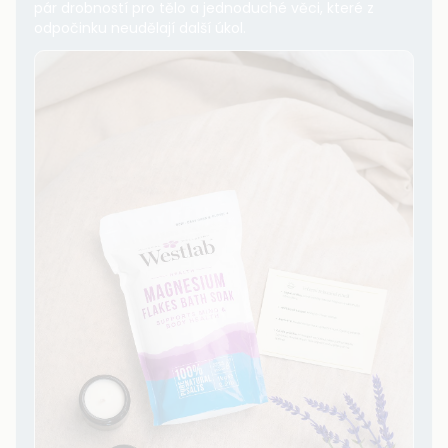
pár drobností pro tělo a jednoduché věci, které z
odpočinku neudělají další úkol.