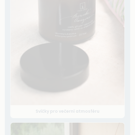
Svíčky pro večerní atmosféru