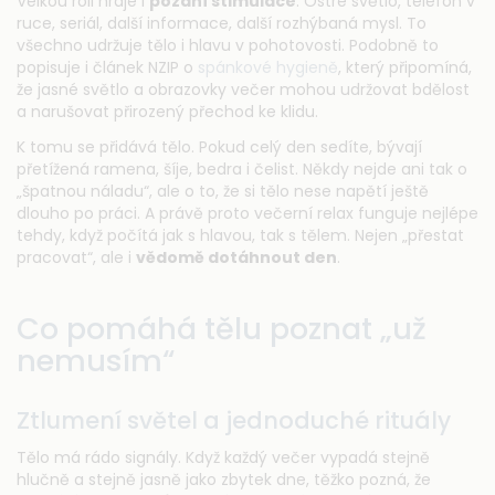
Velkou roli hraje i
pozdní stimulace
. Ostré světlo, telefon v
ruce, seriál, další informace, další rozhýbaná mysl. To
všechno udržuje tělo i hlavu v pohotovosti. Podobně to
popisuje i článek NZIP o
spánkové hygieně
, který připomíná,
že jasné světlo a obrazovky večer mohou udržovat bdělost
a narušovat přirozený přechod ke klidu.
K tomu se přidává tělo. Pokud celý den sedíte, bývají
přetížená ramena, šíje, bedra i čelist. Někdy nejde ani tak o
„špatnou náladu“, ale o to, že si tělo nese napětí ještě
dlouho po práci. A právě proto večerní relax funguje nejlépe
tehdy, když počítá jak s hlavou, tak s tělem. Nejen „přestat
pracovat“, ale i
vědomě dotáhnout den
.
Co pomáhá tělu poznat „už
nemusím“
Ztlumení světel a jednoduché rituály
Tělo má rádo signály. Když každý večer vypadá stejně
hlučně a stejně jasně jako zbytek dne, těžko pozná, že