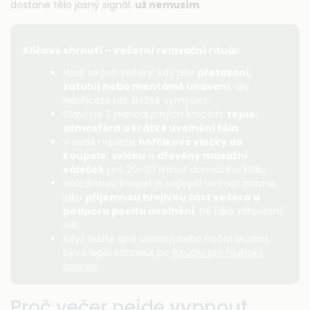
dostane tělo jasný signál:
už nemusím
.
Klíčové shrnutí – večerní relaxační rituál:
Hodí se pro večery, kdy jste
přetažení,
zatuhlí nebo mentálně unavení
, ale
nechcete nic složitě vymýšlet.
Staví na 3 jednoduchých krocích:
teplo,
atmosféra a krátké uvolnění těla
.
V sadě najdete
hořčíkové vločky do
koupele
,
svíčku
a
dřevěný masážní
váleček
pro 20–30 minut domácího klidu.
Hořčíkovou koupel je nejlepší vnímat hlavně
jako
příjemnou hřejivou část večera a
podporu pocitu uvolnění
, ne jako zdravotní
slib.
Když řešíte spíš usínání nebo noční buzení,
bývá lepší sáhnout po
Rituálu pro hluboký
spánek
.
Proč večer nejde vypnout