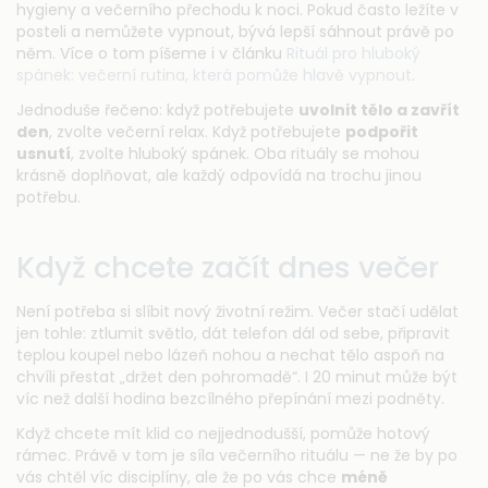
hygieny a večerního přechodu k noci. Pokud často ležíte v
posteli a nemůžete vypnout, bývá lepší sáhnout právě po
něm. Více o tom píšeme i v článku
Rituál pro hluboký
spánek: večerní rutina, která pomůže hlavě vypnout
.
Jednoduše řečeno: když potřebujete
uvolnit tělo a zavřít
den
, zvolte večerní relax. Když potřebujete
podpořit
usnutí
, zvolte hluboký spánek. Oba rituály se mohou
krásně doplňovat, ale každý odpovídá na trochu jinou
potřebu.
Když chcete začít dnes večer
Není potřeba si slíbit nový životní režim. Večer stačí udělat
jen tohle: ztlumit světlo, dát telefon dál od sebe, připravit
teplou koupel nebo lázeň nohou a nechat tělo aspoň na
chvíli přestat „držet den pohromadě“. I 20 minut může být
víc než další hodina bezcílného přepínání mezi podněty.
Když chcete mít klid co nejjednodušší, pomůže hotový
rámec. Právě v tom je síla večerního rituálu — ne že by po
vás chtěl víc disciplíny, ale že po vás chce
méně