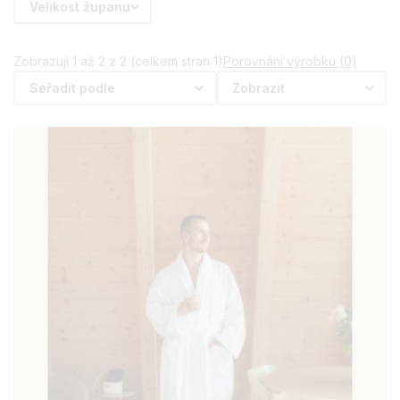
Velikost županu
Další tipy
Jak pečovat o velurový župan, aby si zachoval
Zobrazuji 1 až 2 z 2 (celkem stran 1)
Porovnání výrobku (0)
hebkost? Podívejte se na
Údržba a praní
. Pokud si
Seřadit podle
Zobrazit
nejste jisti výběrem, doporučujeme článek
Jak vybrat
župan? Kompletní průvodce
.