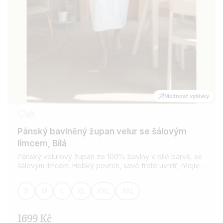
Možnost výšivky
Pánský bavlněný župan velur se šálovým
límcem, Bílá
Pánský velurový župan ze 100% bavlny v bílé barvě, se
šálovým límcem. Hebký povrch, savé froté uvnitř, hřejivý
komfort. Možnost osobní výšivky.
S
M
L
XL
XXL
3XL
1699 Kč