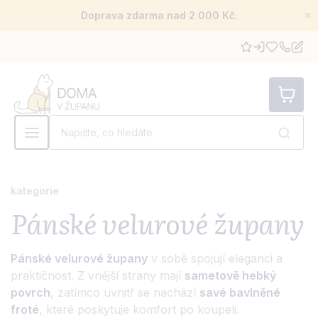
×
Doprava zdarma nad 2 000 Kč.
kategorie
Pánské velurové župany
Pánské velurové župany
v sobě spojují eleganci a
praktičnost. Z vnější strany mají
sametově hebký
povrch
, zatímco uvnitř se nachází
savé bavlněné
froté
, které poskytuje komfort po koupeli.