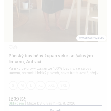
Možnost výšivky
Pánský bavlněný župan velur se šálovým
límcem, Antracit
Pánský velurový župan ze 100% bavlny, se šálovým
límcem, antracit. Hebký povrch, savé froté uvnitř, hřejivý
komfort. Možnost osobní výšivky.
S
M
L
XL
XXL
3XL
1699 Kč
Skladem
| Může být u vás 11.–12. 8. 2026
Detail