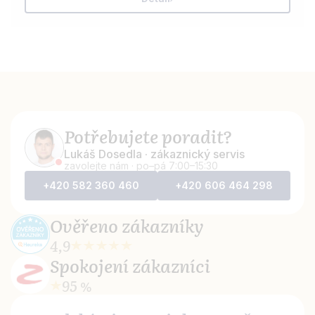
Potřebujete poradit?
Lukáš Dosedla · zákaznický servis
zavolejte nám · po–pá 7:00–15:30
+420 582 360 460
+420 606 464 298
Ověřeno
zákazníky
4,9
Spokojení
zákazníci
95 %