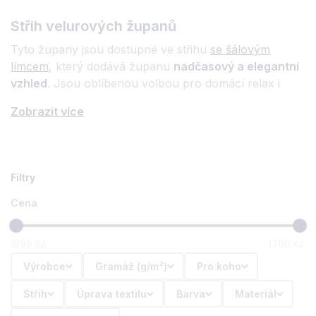
Střih velurových županů
Tyto župany jsou dostupné ve střihu
se šálovým
límcem
, který dodává županu
nadčasový a elegantní
vzhled
. Jsou oblíbenou volbou pro domácí relax i
hotelové prostředí.
Zobrazit více
Proč zvolit velurový župan?
Pokud hledáte župan, který je
stylový a luxusní
,
velurový je ideální volbou. Poskytne vám pohodlí, ale
zároveň působí reprezentativně. Skvěle se hodí i jako
Cena
dárek.
Osobní výšivka na váš župan
1699
Kč
1700
Kč
Každý pánský velurový župan je možné ozdobit
Výrobce
Gramáž (g/m²)
Pro koho
výšivkou
. Personalizace dodá županu originální
Střih
Úprava textilu
Barva
Materiál
charakter. Podrobnosti najdete na stránce
Výšivky
.