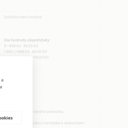
Dobírka není možná
Dle hodnoty objednávky:
0–999 Kč: 39,00 Kč
1 000–1 999 Kč: 49,00 Kč
2 000 Kč a více: 59,00 Kč
 a
 a
nictvím online bankovního převodu.
ookies
eme do platební brány ComGate k dokončení