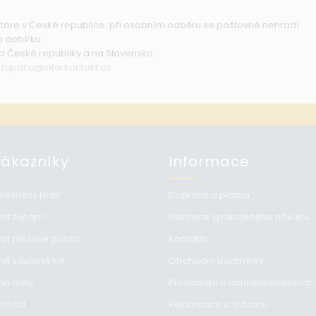
store v České republice; při osobním odběru se poštovné nehradí.
a dobírku.
i České republiky a na Slovensko.
upanu@interkontakt.cz
.
Zákazníky
Informace
ellness textil
Doprava a platba
rat župan?
Garance spokojeného nákupu
rat plážové pončo
Kontakty
at saunový kilt
Obchodní podmínky
na míru
Prohlášení o ochraně osobních
bchod
Reklamace a vrácení