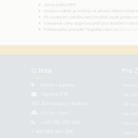
Jsme plátci DPH.
Osobní odběr je možný ve skladu Interkontakt.
Při osobním odběru není možné zvolit platbu n
Uvedené ceny dopravy platí pro dodání v rámc
Potřebujete poradit? Napište nám na
doma-v-z
O Nás
Pro 
Doma v županu
Péče o w
Západní 1/75,
Jak vyb
797 32 Prostějov - Krasice
Jak vyb
Google mapa
Jak vybr
+420 582 360 460
Výšivky 
+ 420 606 464 298
Velkoo