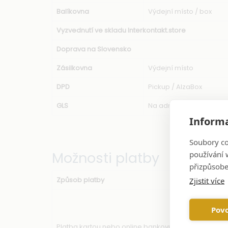
Balíkovna
Výdejní místo / box
Vyzvednutí ve skladu Interkontakt.store
Doprava na Slovensko
Zásilkovna
Výdejní místo
DPD
Pickup / AlzaBox
GLS
Na adresu
Informa
Soubory co
Možnosti platby
používání w
přizpůsobe
Způsob platby
Zjistit více
Povo
Platba kartou nebo online bankovním převodem