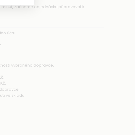
a minut, začneme objednávku připravovat k
ho účtu.
.
ožností vybraného dopravce.
Kč.
 Kč.
 dopravce.
tí ve skladu.