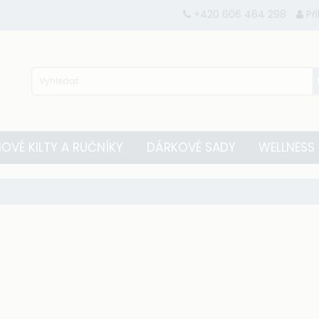
+420 606 464 298
Př
OVÉ KILTY A RUČNÍKY
DÁRKOVÉ SADY
WELLNESS