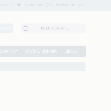
ihlásit se
Seznam přání (0)
Nákupní košík
Hledat
Košík je prázdný
 DOPLŇKY
PÉČE O ŽUPANY
BLOG