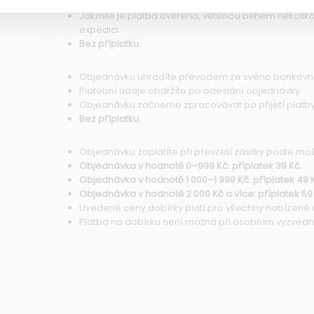
platby.
Jakmile je platba ověřena, většinou během několik
expedici.
Bez příplatku.
Objednávku uhradíte převodem ze svého bankovní
Platební údaje obdržíte po odeslání objednávky.
Objednávku začneme zpracovávat po přijetí platby
Bez příplatku.
Objednávku zaplatíte při převzetí zásilky podle m
Objednávka v hodnotě 0–999 Kč: příplatek 39 Kč.
Objednávka v hodnotě 1 000–1 999 Kč: příplatek 49 
Objednávka v hodnotě 2 000 Kč a více: příplatek 59
Uvedené ceny dobírky platí pro všechny nabízené
Platba na dobírku není možná při osobním vyzvednu