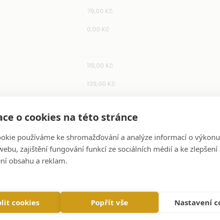
79,00 Kč
0,00 Kč
119,00 Kč
139,00 Kč
149,00 Kč
ce o cookies na této stránce
okie používáme ke shromažďování a analýze informací o výkonu
ebu, zajištění fungování funkcí ze sociálních médií a ke zlepšení
ní obsahu a reklam.
Popis
Zaplatíte kartou Visa nebo Mastercard či prostřed
Podporujeme také Apple Pay a Google Pay.
lit cookies
Popřít vše
Nastavení c
Po potvrzení objednávky vás bezpečně přesměruj