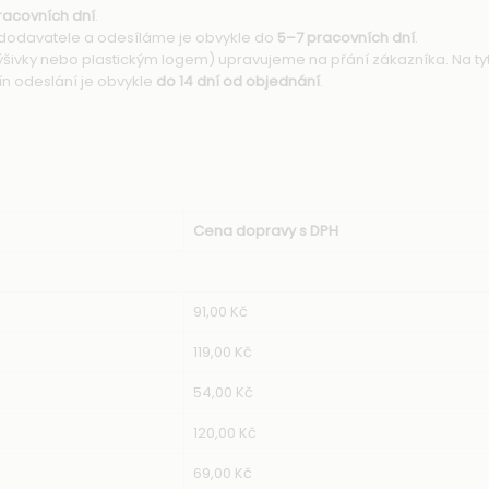
racovních dní
.
dodavatele a odesíláme je obvykle do
5–7 pracovních dní
.
výšivky nebo plastickým logem) upravujeme na přání zákazníka. Na t
ín odeslání je obvykle
do 14 dní od objednání
.
Cena dopravy s DPH
91,00 Kč
119,00 Kč
54,00 Kč
120,00 Kč
69,00 Kč