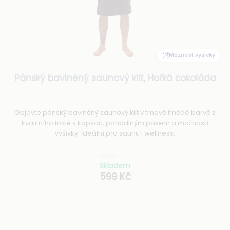
kapsičkou
. Tak získáte originální a osobní kousek. Více
informací najdete na stránce
Výšivky
.
Údržba a péče
Jak prát froté, aby zůstalo měkké a savé? Podívejte se na
Možnost výšivky
článek
Údržba a praní
.
Pánský bavlněný saunový kilt, Hořká čokoláda
Objevte pánský bavlněný saunový kilt v tmavě hnědé barvě z
kvalitního froté s kapsou, pohodlným pasem a možností
výšivky. Ideální pro saunu i wellness.
Skladem
599 Kč