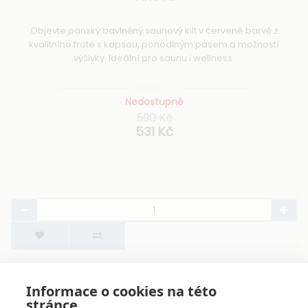
Objevte pánský bavlněný saunový kilt v červené barvě z
kvalitního froté s kapsou, pohodlným pasem a možností
výšivky. Ideální pro saunu i wellness.
Nedostupné
590 Kč
531 Kč
Zobrazuji 1 až 7 z 7 (celkem stran 1)
Informace o cookies na této
stránce