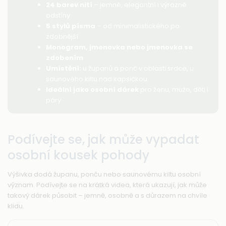
24 barev nití
– jemné, elegantní i výrazné
odstíny
5 stylů písma
– od minimalistického po
zdobnější
Monogram, jmenovka nebo jmenovka se
zdobením
Umístění:
u županů a ponč v oblasti srdce, u
saunového kiltu nad kapsičkou
Ideální jako osobní dárek
pro ženu, muže, děti i
páry
Podívejte se, jak může vypadat
osobní kousek pohody
Výšivka dodá županu, ponču nebo saunovému kiltu osobní
význam. Podívejte se na krátká videa, která ukazují, jak může
takový dárek působit – jemně, osobně a s důrazem na chvíle
klidu.