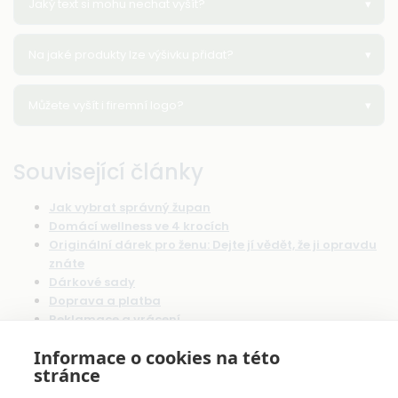
Jaký text si mohu nechat vyšít?
Na jaké produkty lze výšivku přidat?
Můžete vyšít i firemní logo?
Související články
Jak vybrat správný župan
Domácí wellness ve 4 krocích
Originální dárek pro ženu: Dejte jí vědět, že ji opravdu
znáte
Dárkové sady
Doprava a platba
Reklamace a vrácení
Informace o cookies na této
stránce