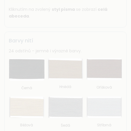
Kliknutím na zvolený
styl písma
se zobrazí
celá
abeceda
.
Barvy nití
24 odstínů – jemné i výrazné barvy.
Hnědá
Oříšková
Černá
Béžová
Stříbrná
Šedá