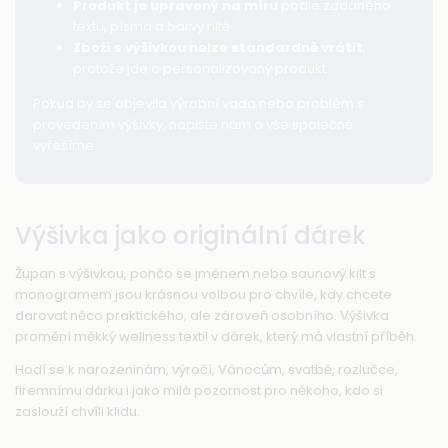
Produkt je upravený na míru
podle zadaného
textu, písma a barvy nitě
Zboží s výšivkou nelze standardně vrátit
,
protože jde o personalizovaný produkt
Pokud by se objevila výrobní vada nebo problém s
provedením výšivky, napište nám a vše společně
vyřešíme.
Výšivka jako originální dárek
Župan s výšivkou, pončo se jménem nebo saunový kilt s
monogramem jsou krásnou volbou pro chvíle, kdy chcete
darovat něco praktického, ale zároveň osobního. Výšivka
promění měkký wellness textil v dárek, který má vlastní příběh.
Hodí se k narozeninám, výročí, Vánocům, svatbě, rozlučce,
firemnímu dárku i jako milá pozornost pro někoho, kdo si
zaslouží chvíli klidu.