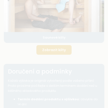
Saunové kilty
Zobrazit kilty
Doručení a podmínky
Každá výšivka je originál vytvořený podle vašeho přání.
Proto prosíme počítejte s delším termínem dodání než u
běžného skladového produktu.
Termín dodání produktu s výšivkou:
obvykle do
14 dní