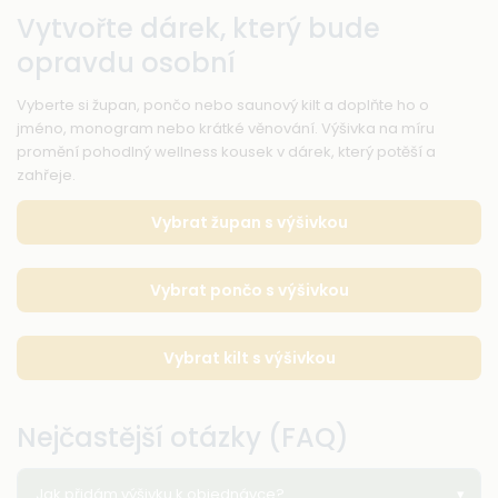
Vytvořte dárek, který bude
opravdu osobní
Vyberte si župan, pončo nebo saunový kilt a doplňte ho o
jméno, monogram nebo krátké věnování. Výšivka na míru
promění pohodlný wellness kousek v dárek, který potěší a
zahřeje.
Vybrat župan s výšivkou
Vybrat pončo s výšivkou
Vybrat kilt s výšivkou
Nejčastější otázky (FAQ)
Jak přidám výšivku k objednávce?