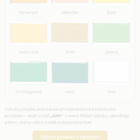
Pomeranč
Meruňka
Žlutá
Hořčicová
Zlatá
Zelená
Smaragdová
Lesní
Bílá
Výšivku přidáte jednoduše při objednávce konkrétního
produktu – stačí zvolit
„ANO“
v sekci
Přidat výšivku
, vybrat typ,
písmo, barvu nitě a zadat požadovaný text.
Vybrat produkt s výšivkou