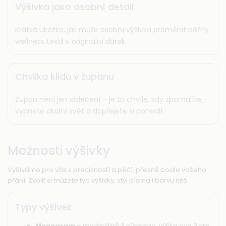
Výšivka jako osobní detail
Krátká ukázka, jak může osobní výšivka proměnit běžný
wellness textil v originální dárek.
Chvilka klidu v županu
Župan není jen oblečení – je to chvíle, kdy zpomalíte,
vypnete okolní svět a dopřejete si pohodlí.
Možnosti výšivky
Vyšíváme pro vás s precizností a péčí, přesně podle vašeho
přání. Zvolit si můžete typ výšivky, styl písma i barvu nitě.
Typy výšivek
Monogram
– maximálně 3 písmena, výška cca 3 cm