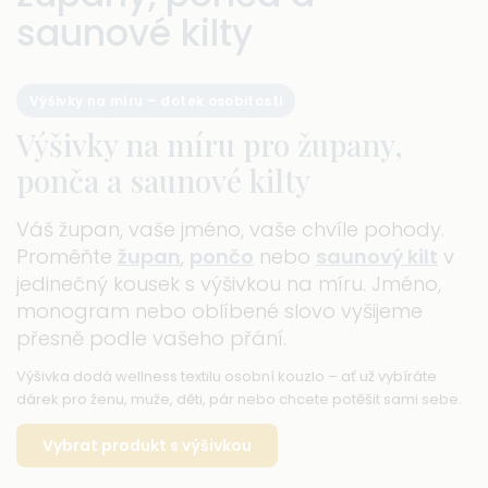
saunové kilty
Výšivky na míru – dotek osobitosti
Výšivky na míru pro župany,
ponča a saunové kilty
Váš župan, vaše jméno, vaše chvíle pohody.
Proměňte
župan
,
pončo
nebo
saunový kilt
v
jedinečný kousek s výšivkou na míru. Jméno,
monogram nebo oblíbené slovo vyšijeme
přesně podle vašeho přání.
Výšivka dodá wellness textilu osobní kouzlo – ať už vybíráte
dárek pro ženu, muže, děti, pár nebo chcete potěšit sami sebe.
Vybrat produkt s výšivkou