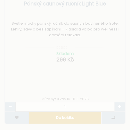
Pánský saunový ručník Light Blue
Světle modrý pánský ručník do sauny z bavlněného froté.
Lehký, savý a bez zapínání – klasická volba pro wellness i
domácí relaxaci.
Skladem
299 Kč
Může být u vás 10.–11. 8. 2026
Do košíku