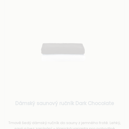
Dámský saunový ručník Dark Chocolate
Tmavě šedý dámský ručník do sauny z jemného froté. Lehký,
savý a bez zapínání – klasická varianta pro pohodlné