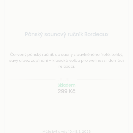
Pánský saunový ručník Bordeaux
Červený pánský ručník do sauny z bavlněného froté. Lehký,
savý a bez zapínání – klasická volba pro wellness i domácí
relaxaci.
Skladem
299 Kč
Může být u vás 10.–11. 8. 2026