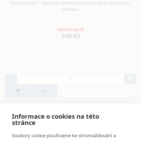
bez zapínání – klasická varianta pro pohodlné saunování i
wellness.
Nedostupné
349 Kč
Zobrazuji 1 až 7 z 7 (celkem stran 1)
Informace o cookies na této
stránce
Soubory cookie používáme ke shromažďování a