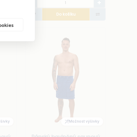
Do košíku
ookies
šivky
Možnost výšivky
nový
Pánský bavlněný saunový