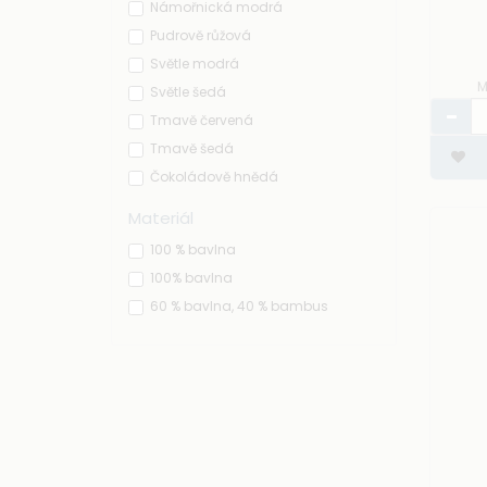
Námořnická modrá
Pudrově růžová
Světle modrá
M
Světle šedá
Tmavě červená
Tmavě šedá
Čokoládově hnědá
Materiál
100 % bavlna
100% bavlna
60 % bavlna, 40 % bambus