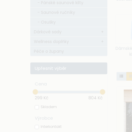
V katego
- Pánské saunové kilty
D
- Saunové ručníky
S
- Osušky
O
Dárkové sady
+
Všechny
Wellness doplňky
+
vlastním
Dámské
Péče o župany
k
Upřesnit výběr
Cena
299
Kč
804
Kč
Skladem
Výrobce
Interkontakt