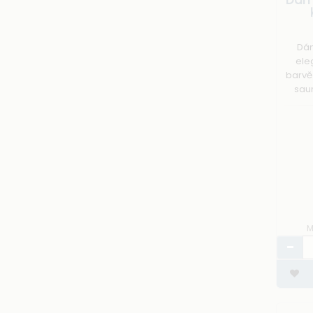
Dám
ele
barvě.
saun
která
Možno
M