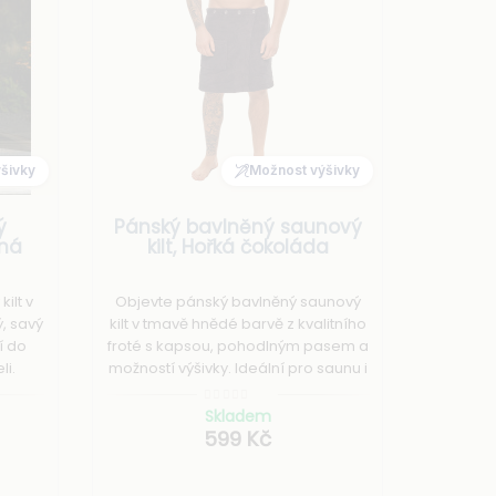
šivky
Možnost výšivky
ý
Pánský bavlněný saunový
nná
kilt, Hořká čokoláda
ilt v
Objevte pánský bavlněný saunový
, savý
kilt v tmavě hnědé barvě z kvalitního
í do
froté s kapsou, pohodlným pasem a
li.
možností výšivky. Ideální pro saunu i
nání a
wellness.
.
Skladem
599 Kč