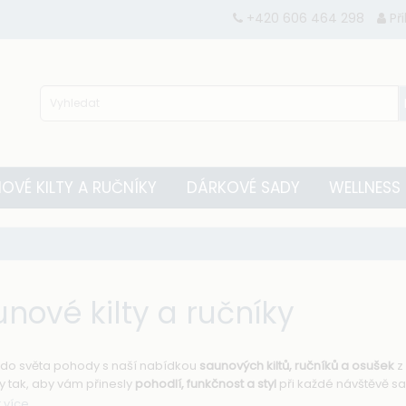
+420 606 464 298
Př
OVÉ KILTY A RUČNÍKY
DÁRKOVÉ SADY
WELLNESS
nové kilty a ručníky
 do světa pohody s naší nabídkou
saunových kiltů, ručníků a osušek
z 
y tak, aby vám přinesly
pohodlí, funkčnost a styl
při každé návštěvě s
 více