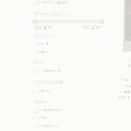
Doma v županu
Gramáž (g/m²)
380
g/m²
500
g/m²
Pro koho
Muži
Ženy
Střih
s
Univerzální
Páns
Úprava textilu
ele
Froté
měkký
střih 
Barva
do 
R
Antracitová
Bílá
Hořčicová