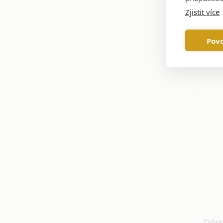
Zjistit více
Povo
Dám