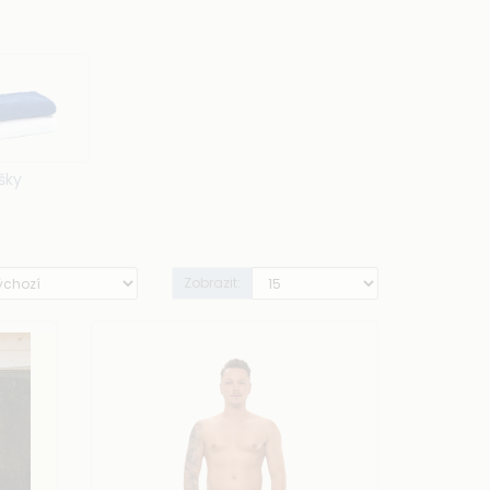
pínáním a kapsičkou
, ideální pro pohodlné nošení.
duše přehodíte nebo uvážete podle potřeby.
llness i na pláž.
onalizovat výšivkou
– jménem, monogramem nebo
šky
Zobrazit: