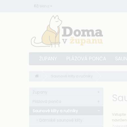
Kč
Měna
ŽUPANY
PLÁŽOVÁ PONČA
SAUN
Saunové kilty a ručníky
Župany
+
Sau
Plážová ponča
+
Saunové kilty a ručníky
-
Vstupte
- Dámské saunové kilty
navržen
Zobrazit