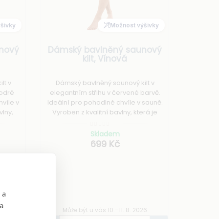
šivky
Možnost výšivky
nový
Dámský bavlněný saunový
kilt, Vínová
lt v
Dámský bavlněný saunový kilt v
modré
elegantním střihu v červené barvě.
hvíle v
Ideální pro pohodlné chvíle v sauně.
vlny,
Vyroben z kvalitní bavlny, která je
dotek.
savá a příjemná na dotek. Možnost
vašeho
přidání výšivky dle vašeho přání.
Skladem
699 Kč
 a
 a
26
Může být u vás 10.–11. 8. 2026