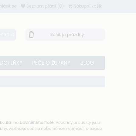
ihlásit se
Seznam přání (0)
Nákupní košík
Hledat
Košík je prázdný
 DOPLŇKY
PÉČE O ŽUPANY
BLOG
kvalitního
bavlněného froté
. Všechny produkty jsou
auny, wellness centra nebo během domácí relaxace.