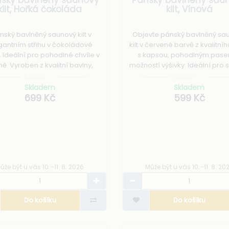
kilt, Hořká čokoláda
kilt, Vínová
ský bavlněný saunový kilt v
Objevte pánský bavlněný sa
gantním střihu v čokoládové
kilt v červené barvě z kvalitníh
 Ideální pro pohodlné chvíle v
s kapsou, pohodlným pas
ě. Vyroben z kvalitní bavlny,
možností výšivky. Ideální pro 
 je savá a příjemná na dotek.
wellness.
st přidání výšivky dle vašeho
Skladem
Skladem
přání.
699 Kč
599 Kč
ůže být u vás 10.–11. 8. 2026
Může být u vás 10.–11. 8. 20
Do košíku
Do košíku