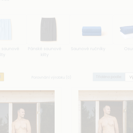
rii najdete:
ámské
a
pánské saunové kilty
– s
elastickým pasem, knoflíkovým za
aunové ručníky
– klasické ručníky bez gumy a zapínání, které jedno
sušky
s gramáží 480 g/m²
– větší froté ručníky vhodné po sprše, do we
 produkty jsou s
certifikací Oeko-Tex
a můžete si je navíc
nechat pers
 textem. Skvělý tip na praktický a stylový dárek.
 saunové
Pánské saunové
Saunové ručníky
Osu
ilty
kilty
Tříděno podle:
Porovnání výrobku (0)