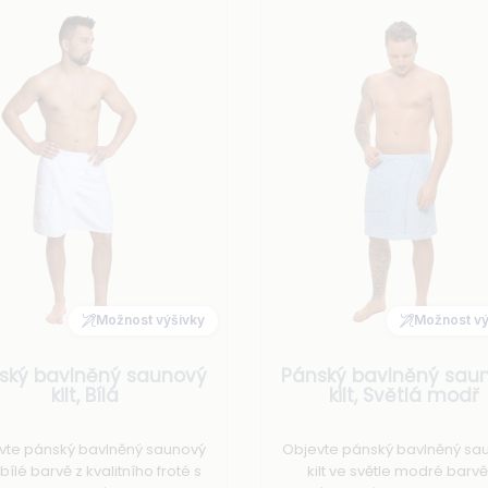
Možnost výšivky
Možnost vý
ský bavlněný saunový
Pánský bavlněný sau
kilt, Bílá
kilt, Světlá modř
vte pánský bavlněný saunový
Objevte pánský bavlněný sa
v bílé barvě z kvalitního froté s
kilt ve světle modré barvě