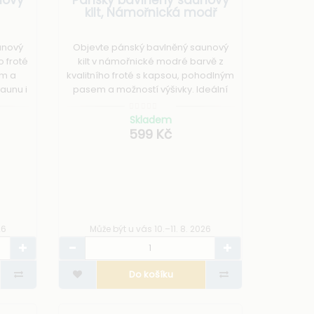
kilt, Námořnická modř
unový
Objevte pánský bavlněný saunový
o froté
kilt v námořnické modré barvě z
em a
kvalitního froté s kapsou, pohodlným
saunu i
pasem a možností výšivky. Ideální
pro saunu i wellness.
Skladem
599 Kč
26
Může být u vás 10.–11. 8. 2026
Do košíku