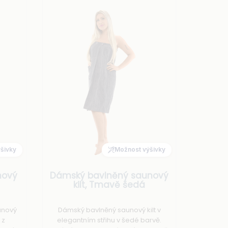
šivky
Možnost výšivky
nový
Dámský bavlněný saunový
kilt, Tmavě šedá
unový
Dámský bavlněný saunový kilt v
 z
elegantním střihu v šedé barvě.