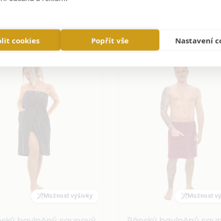
Do košíku
Do košíku
lit cookies
Popřít vše
Nastavení c
Možnost výšivky
Možnost vý
ský bavlněný saunový
Pánský bavlněný sau