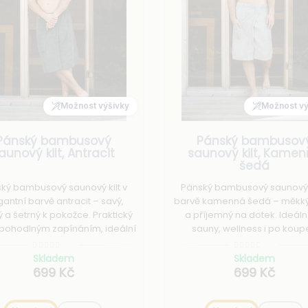
Možnost výšivky
Možnost vý
Pánský bambusový
Pánský bambusov
aunový kilt, Antracit
saunový kilt, Kame
šedá
ký bambusový saunový kilt v
Pánský bambusový saunový k
gantní barvě antracit – savý,
barvě kamenná šedá – měkký
 a šetrný k pokožce. Praktický
a příjemný na dotek. Ideáln
s pohodlným zapínáním, ideální
sauny, wellness i po koupe
sauny, wellness i po koupeli.
Pohodlný střih, praktické zapí
ychle schne a skvěle sedí.
rychleschnoucí materiál
Skladem
Skladem
699 Kč
699 Kč