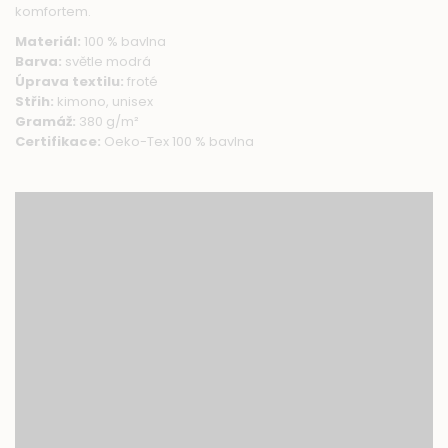
komfortem.
Materiál:
100 % bavlna
Barva:
světle modrá
Úprava textilu:
froté
Střih:
kimono, unisex
Gramáž:
380 g/m²
Certifikace:
Oeko-Tex 100 % bavlna