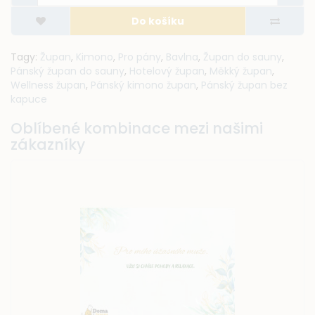
Do košíku
Tagy:
Župan
,
Kimono
,
Pro pány
,
Bavlna
,
Župan do sauny
,
Pánský župan do sauny
,
Hotelový župan
,
Měkký župan
,
Wellness župan
,
Pánský kimono župan
,
Pánský župan bez
kapuce
Oblíbené kombinace mezi našimi
zákazníky