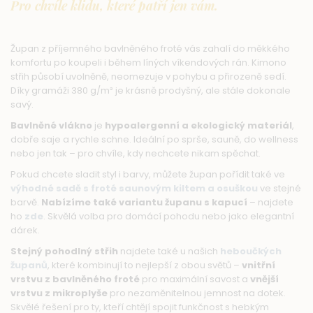
Pro chvíle klidu, které patří jen vám.
Župan z příjemného bavlněného froté vás zahalí do měkkého
komfortu po koupeli i během líných víkendových rán. Kimono
střih působí uvolněně, neomezuje v pohybu a přirozeně sedí.
Díky gramáži 380 g/m² je krásně prodyšný, ale stále dokonale
savý.
Bavlněné vlákno
je
hypoalergenní a ekologický materiál
,
dobře saje a rychle schne. Ideální po sprše, sauně, do wellness
nebo jen tak – pro chvíle, kdy nechcete nikam spěchat.
Pokud chcete sladit styl i barvy, můžete župan pořídit také ve
výhodné sadě s froté saunovým kiltem a osuškou
ve stejné
barvě.
Nabízíme také variantu županu s kapucí
– najdete
ho
zde
. Skvělá volba pro domácí pohodu nebo jako elegantní
dárek.
Stejný pohodlný střih
najdete také u našich
heboučkých
županů
, které kombinují to nejlepší z obou světů –
vnitřní
vrstvu z bavlněného froté
pro maximální savost a
vnější
vrstvu z mikroplyše
pro nezaměnitelnou jemnost na dotek.
Skvělé řešení pro ty, kteří chtějí spojit funkčnost s hebkým