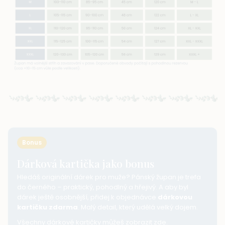
Bonus
Dárková kartička jako bonus
Hledáš originální dárek pro muže?
Pánský župan
je trefa
do černého –
praktický
,
pohodlný
a
hřejivý
. A aby byl
dárek ještě osobnější, přidej k objednávce
dárkovou
kartičku zdarma
. Malý detail, který udělá velký dojem.
Všechny dárkové kartičky můžeš zobrazit
zde
.