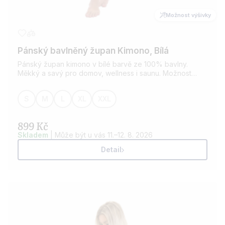
Možnost výšivky
Pánský bavlněný župan Kimono, Bílá
Pánský župan kimono v bílé barvě ze 100% bavlny.
Měkký a savý pro domov, wellness i saunu. Možnost
přidání výšivky dle vašeho přání.
S
M
L
XL
XXL
899 Kč
Skladem
| Může být u vás 11.–12. 8. 2026
Detail