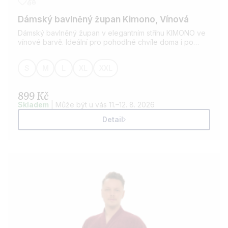
Dámský bavlněný župan Kimono, Vínová
Dámský bavlněný župan v elegantním střihu KIMONO ve
vínové barvě. Ideální pro pohodlné chvíle doma i po
koupeli. Vyroben z kvalitní bavlny, která je savá a
příjemná na dotek. Možnost přidání výšivky dle vašeho
S
M
L
XL
XXL
přání.
899 Kč
Skladem
| Může být u vás 11.–12. 8. 2026
Detail