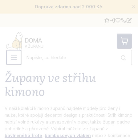
×
Doprava zdarma nad 2 000 Kč.
Župany ve střihu
kimono
V naší kolekci kimono županů najdete modely pro ženy i
muže, které spojují decentní design s praktičností. Střih kimono
nabízí volné rukávy a zavazování v pase, takže župan padne
pohodlně a přirozeně. Vybírat můžete ze županů z
bavlněného froté
,
bambusových vláken
nebo z kombinace