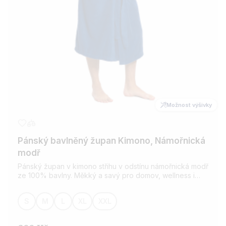
Možnost výšivky
Pánský bavlněný župan Kimono, Námořnická
modř
Pánský župan v kimono střihu v odstínu námořnická modř
ze 100% bavlny. Měkký a savý pro domov, wellness i
saunu. Možnost přidání výšivky dle vašeho přání.
S
M
L
XL
XXL