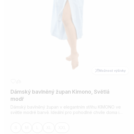
Možnost výšivky
Dámský bavlněný župan Kimono, Světlá
modř
Dámský bavlněný župan v elegantním střihu KIMONO ve
světle modré barvě. Ideální pro pohodlné chvíle doma i
po koupeli. Vyroben z kvalitní bavlny, která je savá a
příjemná na dotek. Možnost přidání výšivky dle vašeho
S
M
L
XL
XXL
přání.