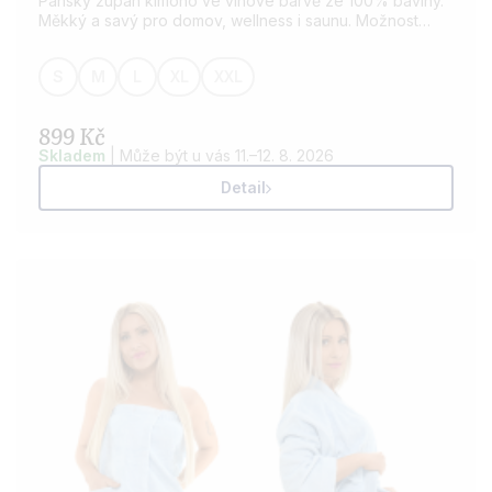
Pánský župan kimono ve vínové barvě ze 100% bavlny.
Měkký a savý pro domov, wellness i saunu. Možnost
přidání výšivky dle vašeho přání.
S
M
L
XL
XXL
899 Kč
Skladem
| Může být u vás 11.–12. 8. 2026
Detail