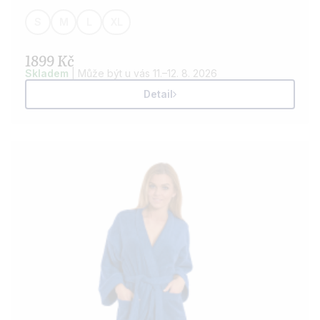
Možnost přidání výšivky dle vašeho přání.
S
M
L
XL
1899 Kč
Skladem
| Může být u vás 11.–12. 8. 2026
Detail