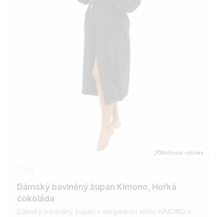
Nabízíme různé barevné varianty – od jemných neutrálních
tónů až po výraznější odstíny. Župany jsou dostupné ve více
velikostech, abyste si mohli vybrat ten, který vám bude nejlépe
sedět. Podívejte se také na naši nabídku
dámských županů
a
pánských županů
.
Možnost osobní výšivky
U všech modelů lze přidat
výšivku na přání
— například
monogram, jméno či krátký text. Díky tomu se župan stane
jedinečným a originálním dárkem.
Možnost výšivky
Dámský bavlněný župan Kimono, Hořká
čokoláda
Dámský bavlněný župan v elegantním střihu KIMONO v