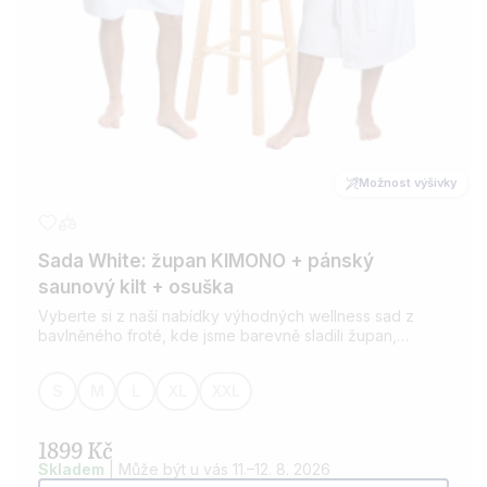
Možnost výšivky
Sada White: župan KIMONO + pánský
saunový kilt + osuška
Vyberte si z naší nabídky výhodných wellness sad z
bavlněného froté, kde jsme barevně sladili župan,
saunový kilt a osušku. Pro všechny milovníky wellness.
Možnost přidání výšivky dle vašeho přání.
S
M
L
XL
XXL
1899 Kč
Skladem
| Může být u vás 11.–12. 8. 2026