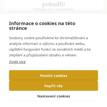
pohodlí!
Přihlašte se k newsletteru.
Informace o cookies na této
stránce
Chci newsletter
Soubory cookie používáme ke shromažďování a
analýze informací o výkonu a používání webu,
zajištění fungování funkcí ze sociálních médií a ke
zlepšení a přizpůsobení obsahu a reklam.
Zjistit více
doma-v-zupanu@interkontakt.cz
Západní 1/75,
797 32 Prostějov – Krasice
po–pá 7:00–15:30
Povolit cookies
Popřít vše
Nastavení cookies
Pro zákazníky