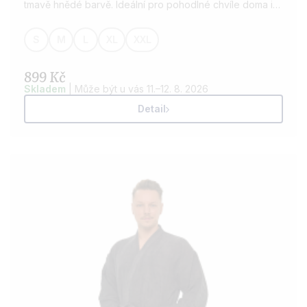
tmavě hnědé barvě. Ideální pro pohodlné chvíle doma i
po koupeli. Vyroben z kvalitní bavlny, která je savá a
příjemná na dotek. Možnost přidání výšivky dle vašeho
S
M
L
XL
XXL
přání.
899 Kč
Skladem
| Může být u vás 11.–12. 8. 2026
Detail