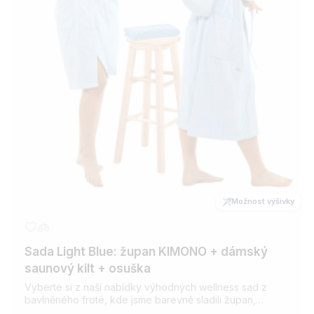
Možnost výšivky
Sada Light Blue: župan KIMONO + dámský
saunový kilt + osuška
Vyberte si z naší nabídky výhodných wellness sad z
bavlněného froté, kde jsme barevně sladili župan,
saunový kilt a osušku. Pro všechny milovníky wellness.