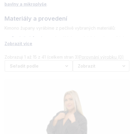
bavlny a mikroplyše
.
Materiály a provedení
Kimono župany vyrábíme z pečlivě vybraných materiálů:
Bavlněné froté
– savé, měkké a praktické po koupeli i do
Zobrazit více
sauny.
Bambusové župany
– velmi jemné, přirozeně
Zobrazuji 1 až 15 z 41 (celkem stran 3)
Porovnání výrobku (0)
antibakteriální a šetrné k pokožce.
Seřadit podle
Zobrazit
Kombinace bavlna a mikroplyš
– hebký povrch z
mikroplyše a savé jádro z bavlněného froté pro maximální
komfort.
Proč zvolit kimono střih
Střih kimono nabízí volné rukávy a elegantní siluetu.
Zavazování v pase umožňuje individuální úpravu, takže župan
padne dobře bez ohledu na postavu.
Varianty, barvy, velikosti