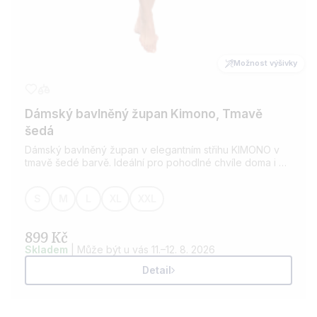
Možnost výšivky
Dámský bavlněný župan Kimono, Tmavě
šedá
Dámský bavlněný župan v elegantním střihu KIMONO v
tmavě šedé barvě. Ideální pro pohodlné chvíle doma i po
koupeli. Vyroben z kvalitní bavlny, která je savá a
příjemná na dotek. Možnost výšivky dle vašeho přání.
S
M
L
XL
XXL
899 Kč
Skladem
| Může být u vás 11.–12. 8. 2026
Detail