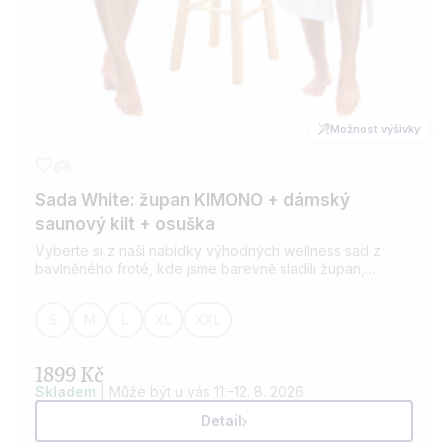
Možnost výšivky
Sada White: župan KIMONO + dámský
saunový kilt + osuška
Vyberte si z naší nabídky výhodných wellness sad z
bavlněného froté, kde jsme barevně sladili župan,
saunový kilt a osušku. Pro všechny milovníky wellness.
Možnost přidání výšivky dle vašeho přání.
S
M
L
XL
XXL
1899 Kč
Skladem
| Může být u vás 11.–12. 8. 2026
Detail