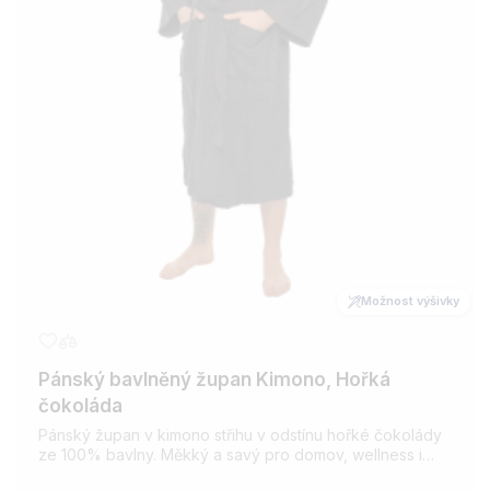
Možnost výšivky
Pánský bavlněný župan Kimono, Hořká
čokoláda
Pánský župan v kimono střihu v odstínu hořké čokolády
ze 100% bavlny. Měkký a savý pro domov, wellness i
saunu. Možnost přidání výšivky dle vašeho přání.