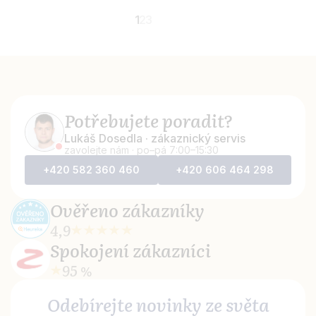
1
2
3
Potřebujete poradit?
Lukáš Dosedla · zákaznický servis
zavolejte nám · po–pá 7:00–15:30
+420 582 360 460
+420 606 464 298
Ověřeno
zákazníky
4,9
Spokojení
zákazníci
95 %
Odebírejte novinky ze světa