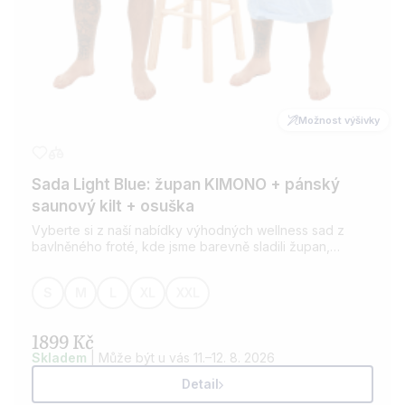
Možnost výšivky
Sada Light Blue: župan KIMONO + pánský
saunový kilt + osuška
Vyberte si z naší nabídky výhodných wellness sad z
bavlněného froté, kde jsme barevně sladili župan,
saunový kilt a osušku. Pro všechny milovníky wellness.
Možnost přidání výšivky dle vašeho přání.
S
M
L
XL
XXL
1899 Kč
Skladem
| Může být u vás 11.–12. 8. 2026
Detail