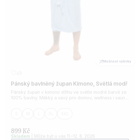
Možnost výšivky
Pánský bavlněný župan Kimono, Světlá modř
Pánský župan v kimono střihu ve světle modré barvě ze
100% bavlny. Měkký a savý pro domov, wellness i saunu.
Možnost přidání výšivky dle vašeho přání.
S
M
L
XL
XXL
899 Kč
Skladem
| Může být u vás 11.–12. 8. 2026