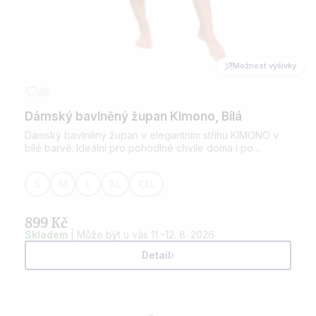
Možnost výšivky
Dámský bavlněný župan Kimono, Bílá
Dámský bavlněný župan v elegantním střihu KIMONO v
bílé barvě. Ideální pro pohodlné chvíle doma i po
koupeli. Vyroben z kvalitní bavlny, která je savá a
příjemná na dotek. Možnost přidání výšivky dle vašeho
S
M
L
XL
XXL
přání.
899 Kč
Skladem
| Může být u vás 11.–12. 8. 2026
Detail