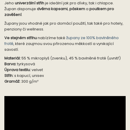
Jeho
univerzální střih
je ideální jak pro dívky, tak i chlapce.
Župan disponuje
dvěma kapsami
,
páskem
a
poutkem pro
zavěšení
.
Župany jsou vhodné jak pro domácí použití, tak také pro hotely,
penziony či wellness.
Ve stejném střihu
nabízíme také
župany ze 100% bavlněného
froté
, které zaujmou svou přirozenou měkkostí a vynikající
savostí.
Materiál:
55 % mikroplyš (zvenku), 45 % bavlněné froté (uvnitř)
Barva:
tyrkysová
Úprava textilu:
velvet
Střih:
s kapucí, unisex
Gramáž:
300 g/m²