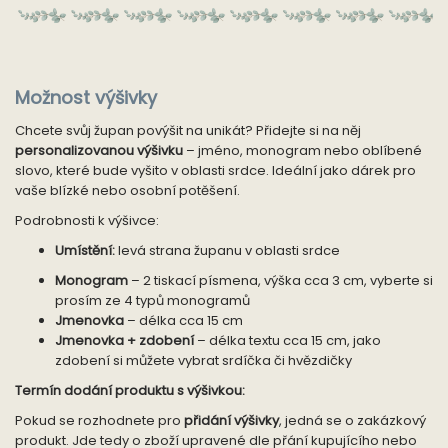
Možnost výšivky
Chcete svůj župan povýšit na unikát? Přidejte si na něj
personalizovanou výšivku
– jméno, monogram nebo oblíbené
slovo, které bude vyšito v oblasti srdce. Ideální jako dárek pro
vaše blízké nebo osobní potěšení.
Podrobnosti k výšivce:
Umístění:
levá strana županu v oblasti srdce
Monogram
– 2 tiskací písmena, výška cca 3 cm, vyberte si
prosím ze 4 typů monogramů
Jmenovka
– délka cca 15 cm
Jmenovka + zdobení
– délka textu cca 15 cm, jako
zdobení si můžete vybrat srdíčka či hvězdičky
Termín dodání produktu s výšivkou:
Pokud se rozhodnete pro
přidání výšivky
, jedná se o zakázkový
produkt. Jde tedy o zboží upravené dle přání kupujícího nebo