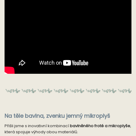
Na těle bavlna, zvenku jemný mikroplyš
Přišli jsme s inovativní kombinací
bavlněného froté a mikroplyše
,
která spojuje výhody obou materiálů.