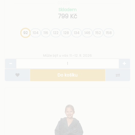
Skladem
799 Kč
92
104
116
122
128
134
146
152
158
Může být u vás 11.–12. 8. 2026
Do košíku