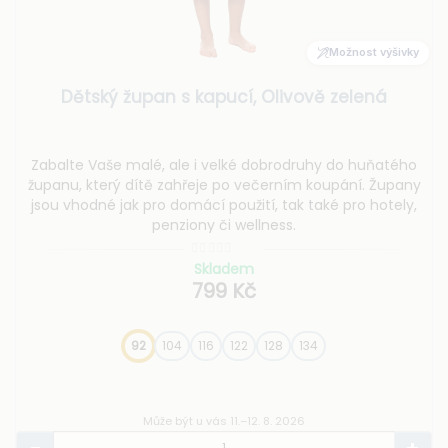
Možnost výšivky
Dětský župan s kapucí, Olivově zelená
Zabalte Vaše malé, ale i velké dobrodruhy do huňatého
županu, který dítě zahřeje po večerním koupání. Župany
jsou vhodné jak pro domácí použití, tak také pro hotely,
penziony či wellness.
Skladem
799 Kč
92
104
116
122
128
134
Může být u vás 11.–12. 8. 2026