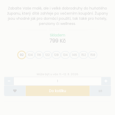
Zabalte Vaše malé, ale i velké dobrodruhy do huňatého
županu, který dítě zahřeje po večerním koupání. Župany
jsou vhodné jak pro domácí použití, tak také pro hotely,
penziony či wellness.
Skladem
799 Kč
92
104
116
122
128
134
146
152
158
Může být u vás 11.–12. 8. 2026
Do košíku