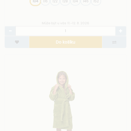
104
116
122
128
134
146
152
Může být u vás 11.–12. 8. 2026
Do košíku