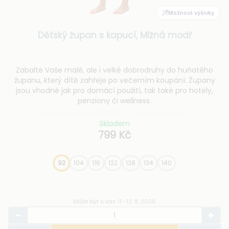
Možnost výšivky
Dětský župan s kapucí, Mlžná modř
Zabalte Vaše malé, ale i velké dobrodruhy do huňatého
županu, který dítě zahřeje po večerním koupání. Župany
jsou vhodné jak pro domácí použití, tak také pro hotely,
penziony či wellness.
Skladem
799 Kč
92
104
116
122
128
134
140
Může být u vás 11.–12. 8. 2026