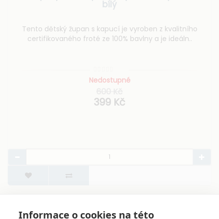
bílý
Tento dětský župan s kapucí je vyroben z kvalitního
certifikovaného froté ze 100% bavlny a je ideáln..
Nedostupné
600 Kč
399 Kč
Zobrazuji 1 až 7 z 7 (celkem stran 1)
Informace o cookies na této