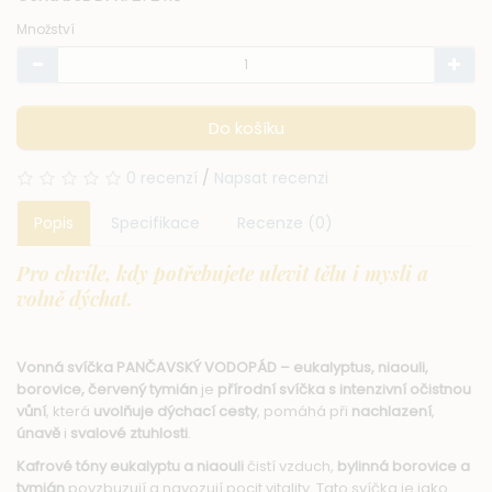
Množství
Do košíku
0 recenzí
/
Napsat recenzi
Popis
Specifikace
Recenze (0)
Pro chvíle, kdy potřebujete ulevit tělu i mysli a
volně dýchat.
Vonná svíčka PANČAVSKÝ VODOPÁD – eukalyptus, niaouli,
borovice, červený tymián
je
přírodní svíčka s intenzivní očistnou
vůní
, která
uvolňuje dýchací cesty
, pomáhá při
nachlazení
,
únavě
i
svalové ztuhlosti
.
Kafrové tóny eukalyptu a niaouli
čistí vzduch,
bylinná borovice a
tymián
povzbuzují a navozují pocit vitality. Tato svíčka je jako