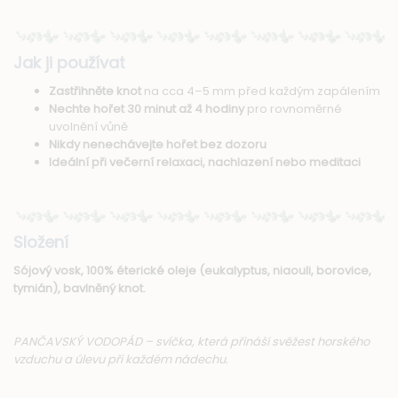
Jak ji používat
Zastřihněte knot
na cca 4–5 mm před každým zapálením
Nechte hořet 30 minut až 4 hodiny
pro rovnoměrné
uvolnění vůně
Nikdy nenechávejte hořet bez dozoru
Ideální při večerní relaxaci, nachlazení nebo meditaci
Složení
Sójový vosk, 100% éterické oleje (eukalyptus, niaouli, borovice,
tymián), bavlněný knot.
PANČAVSKÝ VODOPÁD – svíčka, která přináší svěžest horského
vzduchu a úlevu při každém nádechu.