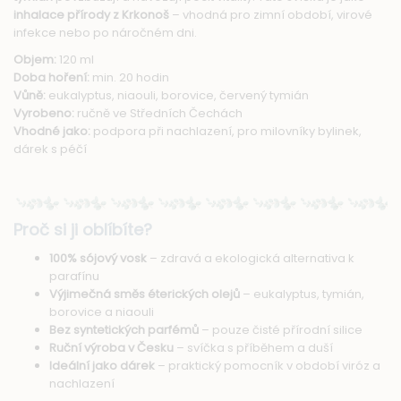
inhalace přírody z Krkonoš
– vhodná pro zimní období, virové
infekce nebo po náročném dni.
Objem:
120 ml
Doba hoření:
min. 20 hodin
Vůně:
eukalyptus, niaouli, borovice, červený tymián
Vyrobeno:
ručně ve Středních Čechách
Vhodné jako:
podpora při nachlazení, pro milovníky bylinek,
dárek s péčí
Proč si ji oblíbíte?
100% sójový vosk
– zdravá a ekologická alternativa k
parafínu
Výjimečná směs éterických olejů
– eukalyptus, tymián,
borovice a niaouli
Bez syntetických parfémů
– pouze čisté přírodní silice
Ruční výroba v Česku
– svíčka s příběhem a duší
Ideální jako dárek
– praktický pomocník v období viróz a
nachlazení