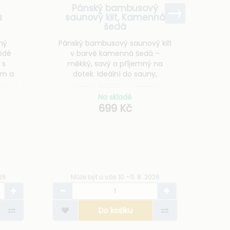
Dáms
Pánský bambusový
á
saunový kilt, Kamenná
v 
šedá
ba
c
ný
Pánský bambusový saunový kilt
kval
ědé
v barvě kamenná šedá –
př
 s
měkký, savý a příjemný na
př
em a
dotek. Ideální do sauny,
 pro
wellness i po koupeli. Pohodlný
střih, praktické zapínání a
Na skladě
rychleschnoucí materiál.
699 Kč
Mů
026
Může být u vás 10.–11. 8. 2026
Do košíku