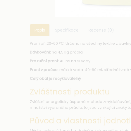
Popis
Specifikace
Recenze (0)
Praní při 20-60 °C. Určeno na všechny textilie z bavlny
Dávkování:
na 4,5 kg prádla.
Pro ruční praní:
40 ml na 5l vody.
Praní v pračce:
měkká voda: 40-80 ml; středně tvrdá v
Celý obal je recyklovatelný
Zvláštnosti produktu
Zvláštní energeticky úsporná metoda zmýdelňování, p
množství vypraného prádla, to jsou vynikající znaky t
Původ a vlastnosti jednotl
Mýdlo, cukrový tenzid a deriváty kokosového oleje