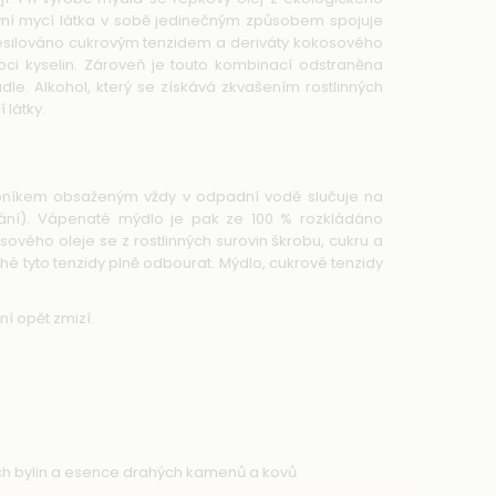
vní mycí látka v sobě jedinečným způsobem spojuje
 zesilováno cukrovým tenzidem a deriváty kokosového
oci kyselin. Zároveň je touto kombinací odstraněna
e. Alkohol, který se získává zkvašením rostlinných
 látky.
 vápníkem obsaženým vždy v odpadní vodě slučuje na
ání). Vápenaté mýdlo je pak ze 100 % rozkládáno
ového oleje se z rostlinných surovin škrobu, cukru a
ché tyto tenzidy plně odbourat. Mýdlo, cukrové tenzidy
í opět zmizí.
ých bylin a esence drahých kamenů a kovů