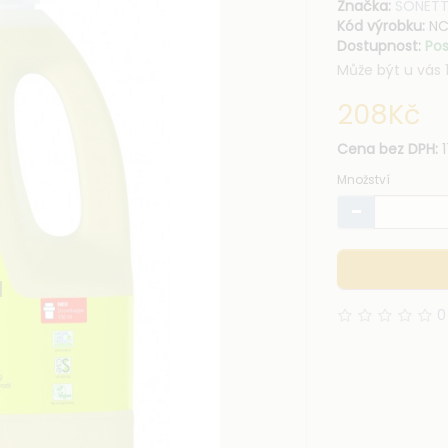
Značka:
SONET
Kód výrobku:
NC
Dostupnost:
Pos
Může být u vás 1
208Kč
Cena bez DPH:
1
Množství
0