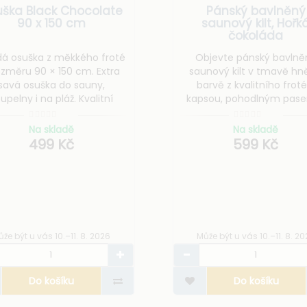
ška Black Chocolate
Pánský bavlněný
90 x 150 cm
saunový kilt, Hořk
čokoláda
á osuška z měkkého froté
Objevte pánský bavlně
ozměru 90 × 150 cm. Extra
saunový kilt v tmavě hn
savá osuška do sauny,
barvě z kvalitního froté
upelny i na pláž. Kvalitní
kapsou, pohodlným pas
vlna s gramáží 480 g/m².
možností výšivky. Ideální
saunu i wellness.
Na skladě
Na skladě
499 Kč
599 Kč
že být u vás 10.–11. 8. 2026
Může být u vás 10.–11. 8. 2
Do košíku
Do košíku