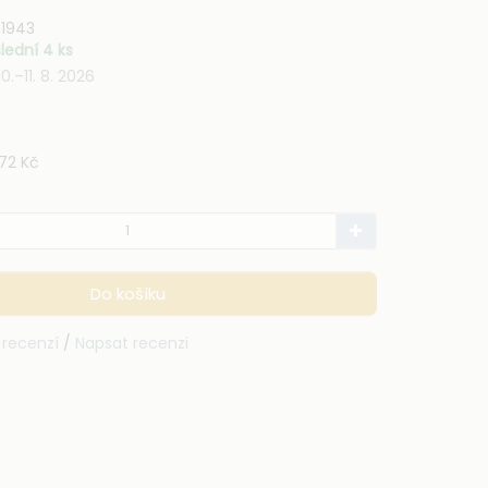
T
1943
lední 4 ks
0.–11. 8. 2026
72 Kč
Do košíku
 recenzí
/
Napsat recenzi