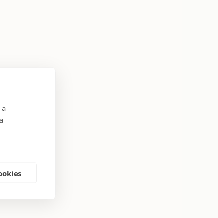
 a
 a
ookies