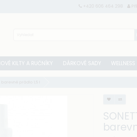
+420 606 464 298
Př
OVÉ KILTY A RUČNÍKY
DÁRKOVÉ SADY
WELLNESS
 barevné prádlo 1,5 l
SONETT
barevn