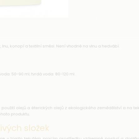
, lnu, konopí a textilní směsi. Není vhodné na vlnu a hedvábí.
oda: 50-90 ml; tvrdá voda: 80-120 ml.
oužití olejů a éterických olejů z ekologického zemědělství a na te
ohoto produktu.
ivých složek
 se v tomto tekutém pracím prostředku vzájemně posilují a doplňuj