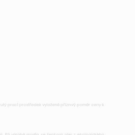
kutý prací prostředek vyloženě příznivý poměr ceny k
í. Při výrobě mýdla se řepkový olej z ekologického