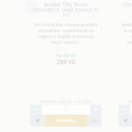
Nobilis Tilia Směs
Osu
éterických olejů Sauna: 10
ml
Pro chvíle, kdy chcete pročistit
Hněd
atmosféru, nadechnout se
o r
naplno a dopřát si saunový
rituál i doma. ..
ko
ba
Na skladě
269 Kč
Může být u vás 10.–11. 8. 2026
Mů
Do košíku