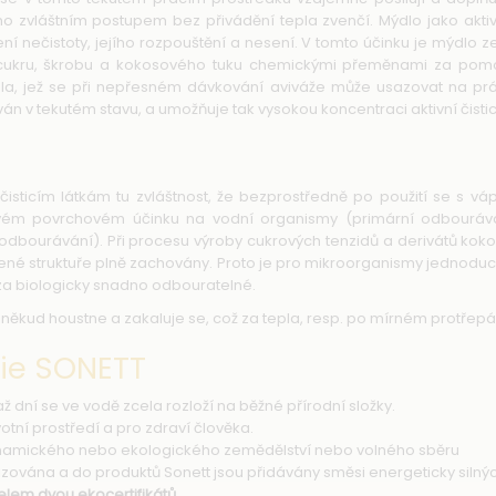
o zvláštním postupem bez přivádění tepla zvenčí. Mýdlo jako akti
ní nečistoty, jejího rozpouštění a nesení. V tomto účinku je mýdlo
vin cukru, škrobu a kokosového tuku chemickými přeměnami za pom
, jež se při nepřesném dávkování aviváže může usazovat na prádl
án v tekutém stavu, a umožňuje tak vysokou koncentraci aktivní čisticí
 čisticím látkám tu zvláštnost, že bezprostředně po použití se s
vém povrchovém účinku na vodní organismy (primární odbouráv
odbourávání). Při procesu výroby cukrových tenzidů a derivátů kokos
rozené struktuře plně zachovány. Proto je pro mikroorganismy jednodu
za biologicky snadno odbouratelné.
někud houstne a zakaluje se, což za tepla, resp. po mírném protřepán
rie SONETT
 dní se ve vodě zcela rozloží na běžné přírodní složky.
otní prostředí a pro zdraví člověka.
dynamického nebo ekologického zemědělství nebo volného sběru
izována a do produktů Sonett jsou přidávány směsi energeticky siln
elem dvou ekocertifikátů.