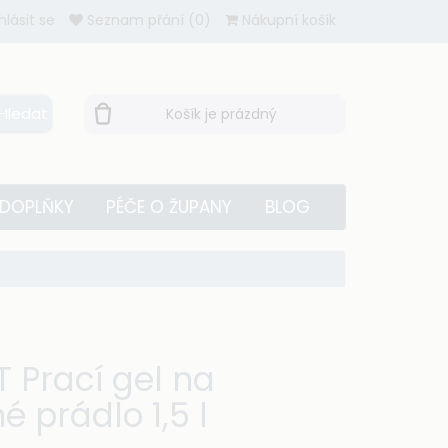
ihlásit se
Seznam přání (0)
Nákupní košík
Hledat
Košík je prázdný
 DOPLŇKY
PÉČE O ŽUPANY
BLOG
 Prací gel na
é prádlo 1,5 l