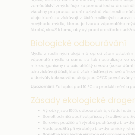
zemědělství zmýdelňuje za pomoci louhu draselnéh
všechny pro proces praní nezbytné vlastnosti smáče
oleje které se získávají z čistě rostlinných suro
nevýhoda mýdla, kterou je tvorba vápenatého mýdla
škrobů, slouží k tomu, aby byl prací prostředek udržov
Biologické odbourávání
Mýdlo z rostlinných olejů má oproti všem ostatním
vápenaté mýdlo a samo se tak neutralizuje ve s
mikroorganismy na oxid uhličitý a vodu (sekundární 
tuku získávají části, které však zůstávají ve své při
a deriváty kokosového oleje jsou OECD považovány 
Upozornění:
Za teplot pod 10 °C se produkt mění a po
Zásady ekologické droge
Výrobky jsou 100% odbouratelné, v řádu hodin až
Sonett odmítá používat přísady škodlivé pro živ
Suroviny použité při výrobě pocházejí z bio-
Voda použitá při výrobě je bio-dynamicky rytm
Sonett je jako jediný výrobce ekodrogerie držit