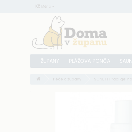
Kč
Měna
ŽUPANY
PLÁŽOVÁ PONČA
SAUN
Péče o župany
SONETT Prací gel na