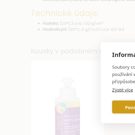
Technické údaje:
Hustota:
(20°C) cca. 1,02 g/cm³
Hodnota pH:
(20°C, 5 g/l H₂O) cca. 8,5-9,5
Kousky v podobném duchu
Informa
Soubory co
používání w
přizpůsobe
Zjistit více
Povo