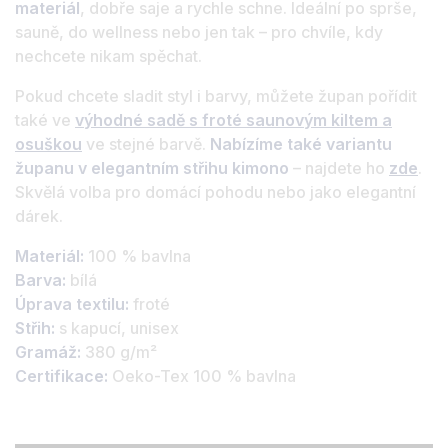
materiál
, dobře saje a rychle schne. Ideální po sprše,
sauně, do wellness nebo jen tak – pro chvíle, kdy
nechcete nikam spěchat.
Pokud chcete sladit styl i barvy, můžete župan pořídit
také ve
výhodné sadě s froté saunovým kiltem a
osuškou
ve stejné barvě.
Nabízíme také variantu
županu v elegantním střihu kimono
– najdete ho
zde
.
Skvělá volba pro domácí pohodu nebo jako elegantní
dárek.
Materiál:
100 % bavlna
Barva:
bílá
Úprava textilu:
froté
Střih:
s kapucí, unisex
Gramáž:
380 g/m²
Certifikace:
Oeko-Tex 100 % bavlna