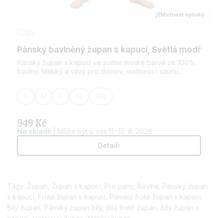
Možnost výšivky
Pánský bavlněný župan s kapucí, Světlá modř
Pánský župan s kapucí ve světle modré barvě ze 100%
bavlny. Měkký a savý pro domov, wellness i saunu.
Možnost přidání výšivky dle vašeho přání.
S
M
L
XL
XXL
949 Kč
Na skladě
| Může být u vás 11.–12. 8. 2026
Detail
Tagy:
Župan
,
Župan s kapucí
,
Pro pány
,
Bavlna
,
Pánský župan
s kapucí
,
Froté župan s kapucí
,
Pánský froté župan s kapucí
,
Bílý župan
,
Pánský župan bílý
,
Bílý froté župan
,
Bílý župan s