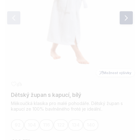
Možnost výšivky
Dětský župan s kapucí, bílý
Měkoučká klasika pro malé pohodáře. Dětský župan s
kapucí ze 100% bavlněného froté je ideální..
92
104
116
122
134
140