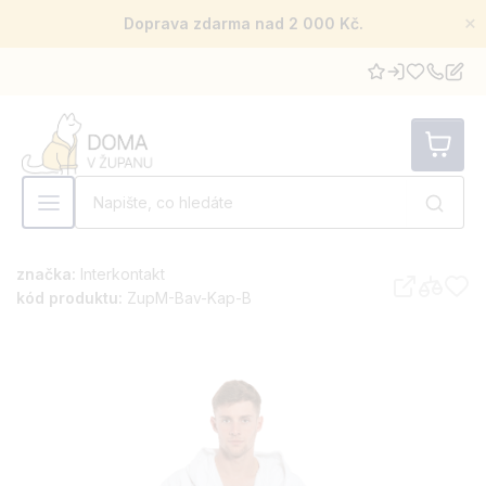
×
Doprava zdarma nad 2 000 Kč.
značka:
Interkontakt
kód produktu:
ZupM-Bav-Kap-B