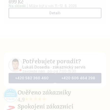
699 Kč
Na skladě
|
Může být u vás 11.–12. 8. 2026
Detail
Potřebujete poradit?
Lukáš Dosedla · zákaznický servis
zavolejte nám · po–pá 7:00–15:30
+420 582 360 460
+420 606 464 298
Ověřeno
zákazníky
4,9
Spokojení
zákazníci