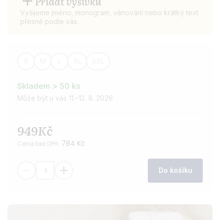
Přidat výšivku
Vyšijeme jméno, monogram, věnování nebo krátký text
přesně podle vás.
S
M
L
XL
XXL
Velikost
županu
Skladem > 50 ks
Může být u vás 11.–12. 8. 2026
949Kč
784 Kč
Cena bez DPH:
Do košíku