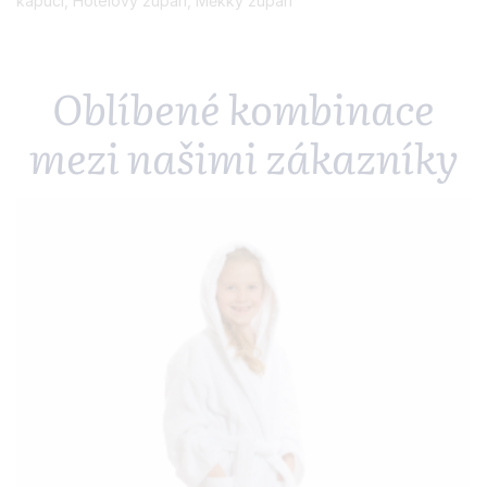
kapucí
,
Hotelový župan
,
Měkký župan
Oblíbené kombinace
mezi našimi zákazníky