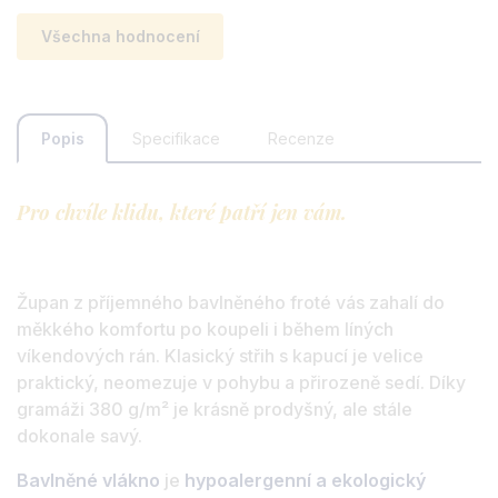
Všechna hodnocení
Popis
Specifikace
Recenze
Pro chvíle klidu, které patří jen vám.
Župan z příjemného bavlněného froté vás zahalí do
měkkého komfortu po koupeli i během líných
víkendových rán. Klasický střih s kapucí je velice
praktický, neomezuje v pohybu a přirozeně sedí. Díky
gramáži 380 g/m² je krásně prodyšný, ale stále
dokonale savý.
Bavlněné vlákno
je
hypoalergenní a ekologický