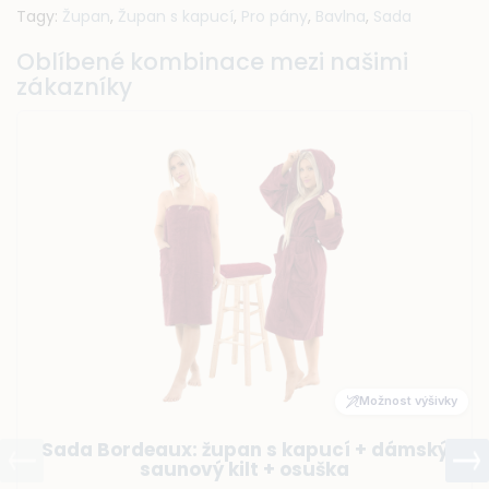
Tagy:
Župan
,
Župan s kapucí
,
Pro pány
,
Bavlna
,
Sada
Oblíbené kombinace mezi našimi
zákazníky
Možnost výšivky
Sada Bordeaux: župan s kapucí + dámský
saunový kilt + osuška