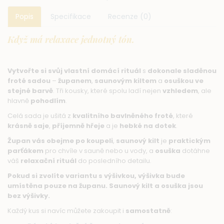
Popis
Specifikace
Recenze (0)
Když má relaxace jednotný tón.
Vytvořte si svůj vlastní domácí rituál
s
dokonale sladěnou
froté sadou
–
županem
,
saunovým kiltem
a
osuškou ve
stejné barvě
. Tři kousky, které spolu ladí nejen
vzhledem
, ale
hlavně
pohodlím
.
Celá sada je ušitá z
kvalitního bavlněného froté
, které
krásně saje
,
příjemně hřeje
a je
hebké na dotek
.
Župan vás obejme po koupeli
,
saunový kilt
je
praktickým
parťákem
pro chvíle v sauně nebo u vody, a
osuška
dotáhne
váš
relaxační rituál
do posledního detailu.
Pokud si zvolíte variantu s výšivkou, výšivka bude
umístěna pouze na županu.
Saunový kilt a osuška jsou
bez výšivky.
Každý kus si navíc můžete zakoupit i
samostatně
: