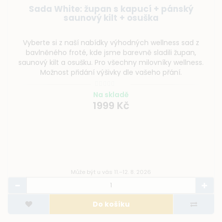
n s kapucí + pánský
Sada Navy Blue: ž
ilt + osuška
saunový 
ky výhodných wellness sad z
Vyberte si z naší nabí
sme barevně sladili župan,
bavlněného froté, kde
o všechny milovníky wellness.
saunový kilt a osušku. P
ivky dle vašeho přání.
Možnost přidání v
skladě
Na
99 Kč
1
s 11.–12. 8. 2026
Může být u 
košíku
Do