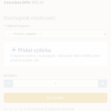
Cena bez DPH:
1652 Kč
Dostupné možnosti
Velikost županu
Přidat výšivku
Vyšijeme jméno, monogram, věnování nebo krátký text
přesně podle vás.
Množství
Do košíku
0 recenzí
/
Napsat recenzi