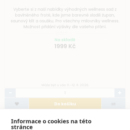
Vyberte si z naší nabídky výhodných wellness sad z
bavlněného froté, kde jsme barevně sladili župan,
saunový kilt a osušku. Pro všechny milovníky wellness.
Možnost přidání výšivky dle vašeho přání.
Na skladě
1999 Kč
Může být u vás 11.–12. 8. 2026
Do košíku
Informace o cookies na této
stránce