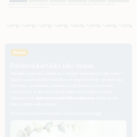
Bonus
Dárková kartička jako bonus
Hledáš originální dárek pro muže? Bavlněná froté sada –
župan, saunový kilt a osuška ve stejné barvě – je trefa do
černého: praktická, pohodlná a příjemná pro chvíle
odpočinku. A aby byl dárek ještě osobnější, přidej k
objednávce
dárkovou kartičku zdarma
. Malý detail,
který udělá velký dojem.
Všechny dárkové kartičky můžeš zobrazit
zde
.