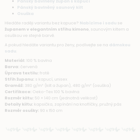
Pánský bavlněný župan s kapucí
Pánský bavlněný saunový kilt
Osuška
Hledáte raději variantu bez kapuce?
Nabízíme i sadu
se
županem v elegantním střihu kimono
, saunovým kiltem a
osuškou ve stejné barvě.
A pokud hledáte variantu pro ženy, podívejte se na
dámskou
sadu
.
Materiál:
100 % bavlna
Barva:
červená
Úprava textilu:
froté
Střih županu:
s kapucí, unisex
Gramáž:
380 g/m² (kilt a župan), 480 g/m² (osuška)
Certifikace:
Oeko-Tex 100 % bavlna
Rozměr kiltu:
50 × 140 cm (jednotná velikost)
Detaily kiltu:
kapsička, zapínání na knoflíčky, pružný pás
Rozměr osušky:
90 x 150 cm