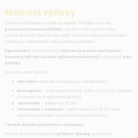
Možnost výšivky
Chcete svůj župan povýšit na unikát? Přidejte si na něj
personalizovanou výšivku
– jméno, monogram nebo
oblíbené slovo, které bude vyšito v oblasti srdce. Ideální jako
dárek pro vaše blízké nebo osobní potěšení.
Upozornění:
Vámi zvolená
výšivka je pouze na županu
.
Saunový kilt ani osuška výšivku neobsahují
a zůstávají
bez
výšivky
.
Podrobnosti k výšivce:
Umístění:
levá strana županu v oblasti srdce
Monogram
– 2 tiskací písmena, výška cca 3 cm, vyberte
si prosím ze 4 typů monogramů
Jmenovka
– délka cca 15 cm
Jmenovka + zdobení
– délka textu cca 15 cm, jako
zdobení si můžete vybrat srdíčka či hvězdičky
Termín dodání produktu s výšivkou:
Pokud se rozhodnete pro
přidání výšivky
, jedná se o