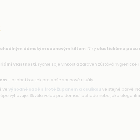
.
ohodlným dámským saunovým kiltem
. Díky
elastickému pasu a
iální vlastnosti
, rychle saje vlhkost a zároveň zůstává hygienické 
mem
– osobní kousek pro Vaše saunové rituály.
ké ve
výhodné sadě s froté županem a osuškou
ve stejné barvě. N
 nejlépe vyhovuje. Skvělá volba pro domácí pohodu nebo jako elegantní