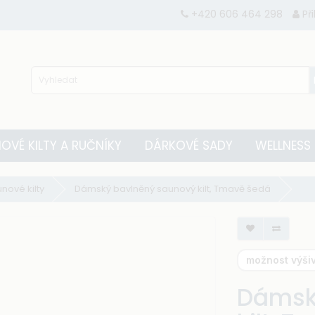
+420 606 464 298
Př
OVÉ KILTY A RUČNÍKY
DÁRKOVÉ SADY
WELLNESS
ové kilty
Dámský bavlněný saunový kilt, Tmavě šedá
možnost výšiv
Dámsk