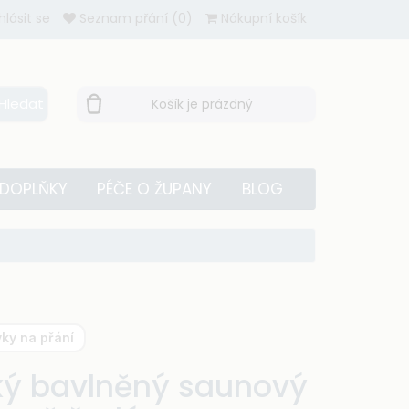
ihlásit se
Seznam přání (0)
Nákupní košík
Hledat
Košík je prázdný
 DOPLŇKY
PÉČE O ŽUPANY
BLOG
ky na přání
ý bavlněný saunový