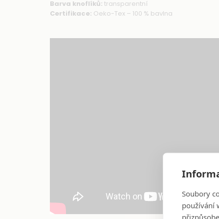
Barva knoflíků:
transparentní
Certifikace:
Oeko-Tex – 100 % bavlna
Informa
Soubory co
používání w
přizpůsobe