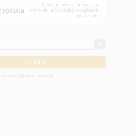
Vyšijeme jméno, monogram,
t výšivku
věnování nebo krátký text přesně
podle vás.
Do košíku
 recenzí
/
Napsat recenzi