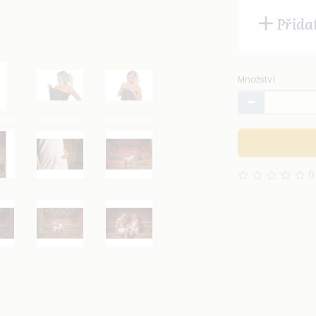
Přida
Množství
0