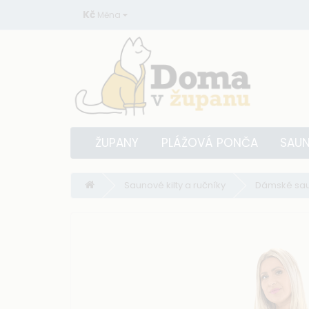
Kč
Měna
ŽUPANY
PLÁŽOVÁ PONČA
SAUN
Saunové kilty a ručníky
Dámské saun