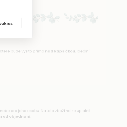
ookies
které bude vyšito přímo
nad kapsičkou
. Ideální
nebo pro jeho osobu. Na toto zboží nelze uplatnit
ní od objednání
.