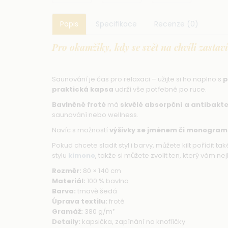
Popis
Specifikace
Recenze (0)
Pro okamžiky, kdy se svět na chvíli zastaví
Saunování je čas pro relaxaci – užijte si ho naplno s
p
praktická kapsa
udrží vše potřebné po ruce.
Bavlněné froté
má
skvělé absorpční a antibakter
saunování nebo wellness.
Navíc s možností
výšivky se jménem či monogra
Pokud chcete sladit styl i barvy, můžete kilt pořídit ta
stylu
kimono
, takže si můžete zvolit ten, který vám
Rozměr:
80 × 140 cm
Materiál:
100 % bavlna
Barva:
tmavě šedá
Úprava textilu:
froté
Gramáž:
380 g/m²
Detaily:
kapsička, zapínání na knoflíčky