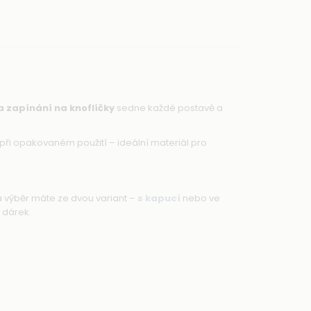
 zapínání na knoflíčky
sedne každé postavě a
i při opakovaném použití – ideální materiál pro
a výběr máte ze dvou variant –
s kapucí
nebo ve
 dárek.