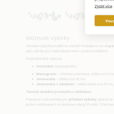
Zjistit více
Povo
Možnost výšivky
Chcete svůj kilt povýšit na unikát? Přidejte si na něj
pe
jako dárek pro vaše blízké nebo osobní potěšení.
Podrobnosti k výšivce:
Umístění:
nad kapsičku
Monogram
– 2 tiskací písmena, výška cca 3 
Jmenovka
– délka cca 15 cm
Jmenovka + zdobení
– délka textu cca 15 cm,
Termín dodání produktu s výšivkou:
Pokud se rozhodnete pro
přidání výšivky
, jedná se
právo odstoupení od smlouvy dle § 53 odst. 7 Obča