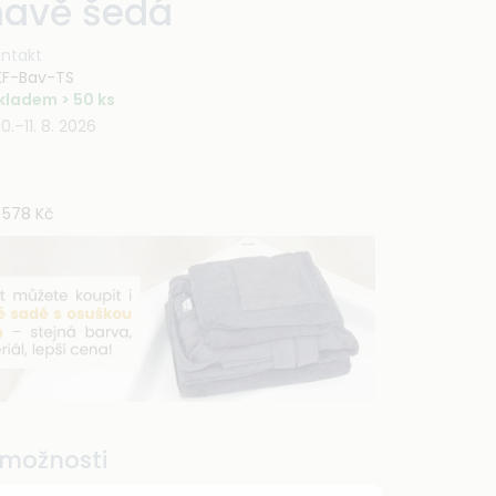
Tmavě šedá
ontakt
F-Bav-TS
kladem > 50 ks
0.–11. 8. 2026
578 Kč
možnosti