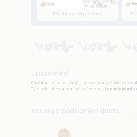
Přání k výročí pro ženu
Přá
Upozornění
Snažíme se co nejvěrněji zachytit barvy našich prod
Tyto odchylky mohou být způsobeny
technickými o
Kousky v podobném duchu