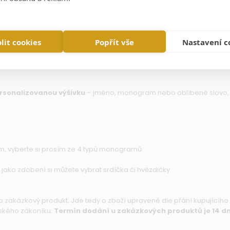
lit cookies
Popřít vše
Nastavení c
rsonalizovanou výšivku
– jméno, monogram nebo oblíbené slovo, 
cm, vyberte si prosím ze 4 typů monogramů
 jako zdobení si můžete vybrat srdíčka či hvězdičky
 o zakázkový produkt. Jde tedy o zboží upravené dle přání kupujícího 
nského zákoníku.
Termín dodání u zakázkových produktů je 14 d