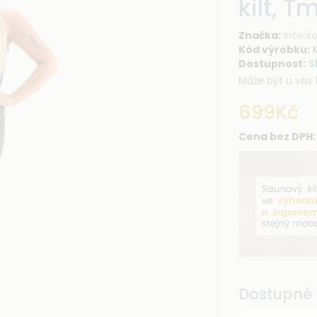
kilt, 
Značka:
Interk
Kód výrobku:
K
Dostupnost:
S
Může být u vás 1
699Kč
Cena bez DPH:
Dostupné 