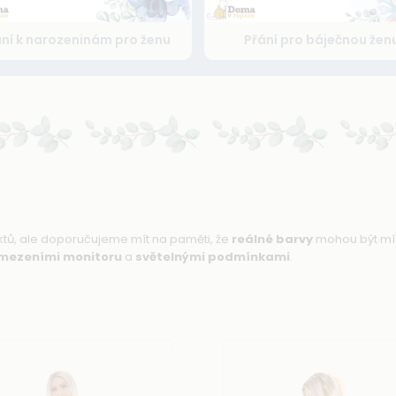
ní k narozeninám pro ženu
Přání pro báječnou žen
uktů, ale doporučujeme mít na paměti, že
reálné barvy
mohou být mí
mezeními monitoru
a
světelnými podmínkami
.