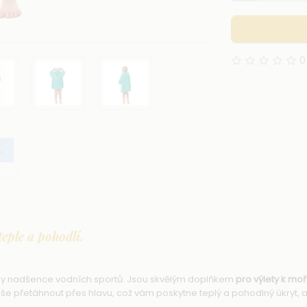
0
teple a pohodlí.
hny nadšence vodních sportů. Jsou skvělým doplňkem
pro výlety k moř
e přetáhnout přes hlavu, což vám poskytne teplý a pohodlný úkryt, a