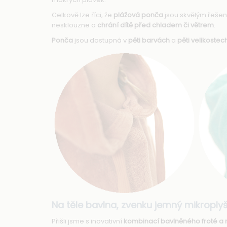
Celkově lze říci, že
plážová ponča
jsou skvělým řeše
nesklouzne a
chrání dítě před chladem či větrem
.
Ponča
jsou dostupná v
pěti barvách
a
pěti velikostec
Na těle bavlna, zvenku jemný mikroply
Přišli jsme s inovativní
kombinací bavlněného froté a 