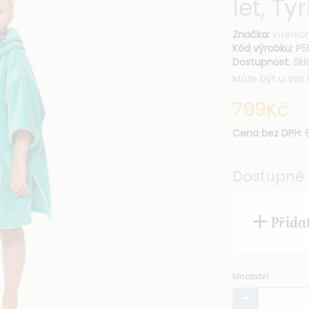
let, Ty
Značka:
Interko
Kód výrobku:
P5
Dostupnost:
Skl
Může být u vás 1
799Kč
Cena bez DPH:
6
Dostupné 
Přida
Množství