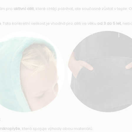
ním pro
aktivní děti
, které chtějí pobíhat, ale současně zůstat v teple. 
h
. Tato konkrétní velikost je vhodná pro děti ve věku
od 3 do 5 let
, neb
š
mikroplyše
, která spojuje výhody obou materiálů.