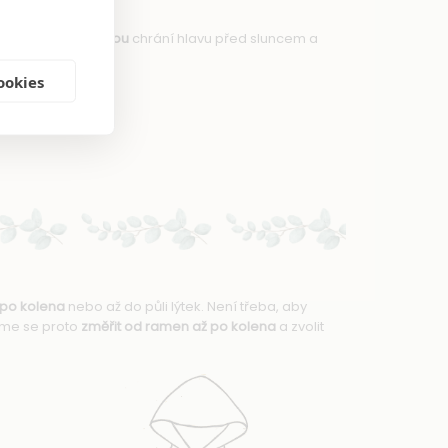
.
Kapuce se šňůrkou
chrání hlavu před sluncem a
ookies
 po kolena
nebo až do půli lýtek. Není třeba, aby
eme se proto
změřit od ramen až po kolena
a zvolit