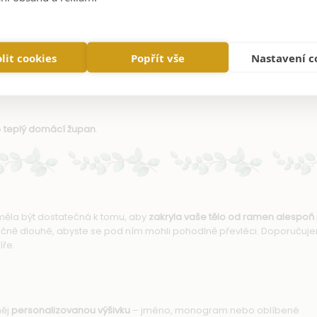
d sluncem a větrem
hodlný úkryt
. Jeho střih umožňuje
rychlé převlékání
z mokrých plavek
lit cookies
Popřít vše
Nastavení c
yste si mohli vybrat podle svého vkusu.
o
teplý domácí župan
.
ěla být dostatečná k tomu, aby
zakryla vaše tělo od ramen alespoň
ečně dlouhé, abyste se pod ním mohli pohodlně převléci. Doporučuj
íře.
něj
personalizovanou výšivku
– jméno, monogram nebo oblíbené