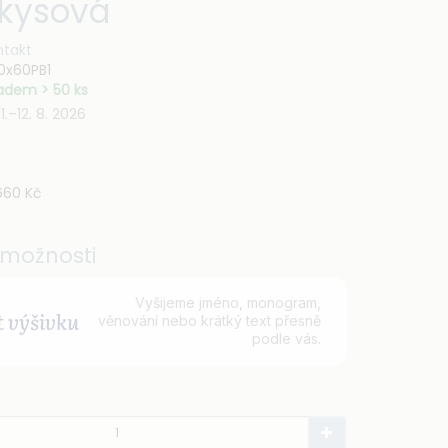
rkysová
ntakt
0x60PB1
adem > 50 ks
1.–12. 8. 2026
60 Kč
možnosti
Vyšijeme jméno, monogram,
t výšivku
věnování nebo krátký text přesně
podle vás.