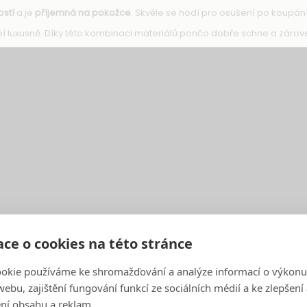
stí
a je
příjemná na pokožce
. Skvěle se hodí pro osušení po koupán
í luxusně. Díky této kombinaci materiálů pončo dobře schne a zároveň
ce o cookies na této stránce
okie používáme ke shromažďování a analýze informací o výkonu
ebu, zajištění fungování funkcí ze sociálních médií a ke zlepšení
ní obsahu a reklam.