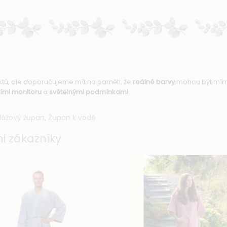
uktů, ale doporučujeme mít na paměti, že
reálné barvy
mohou být mír
ími monitoru
a
světelnými podmínkami
.
lážový župan
,
Župan k vodě
i zákazníky