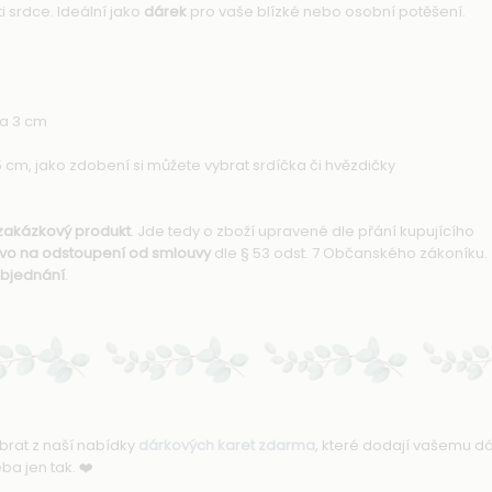
i srdce. Ideální jako
dárek
pro vaše blízké nebo osobní potěšení.
ca 3 cm
5 cm, jako zdobení si můžete vybrat srdíčka či hvězdičky
zakázkový produkt
. Jde tedy o zboží upravené dle přání kupujícího
rávo na odstoupení od smlouvy
dle § 53 odst. 7 Občanského zákoníku.
objednání
.
brat z naší nabídky
dárkových karet zdarma
, které dodají vašemu d
ba jen tak. ❤️