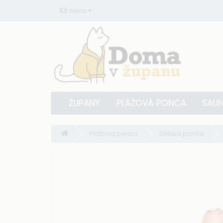
Kč
Měna
ŽUPANY
PLÁŽOVÁ PONČA
SAUN
Plážová ponča
Dětská ponča