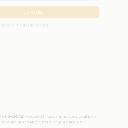
Do košíku
 recenzí
/
Napsat recenzi
i
,
k návštěvám koupališť
, nebo mohou posloužit jako
 zároveň dostatek prostoru pro převlékání z