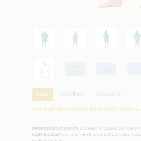
Popis
Specifikace
Recenze (0)
Pro malé dobrodruhy, kteří chtějí zůstat v 
Dětská plážová ponča
jsou ideální volbou pro všec
teplý župánek
po večerním koupání. Stačí je jednoduš
mokrých plavek.