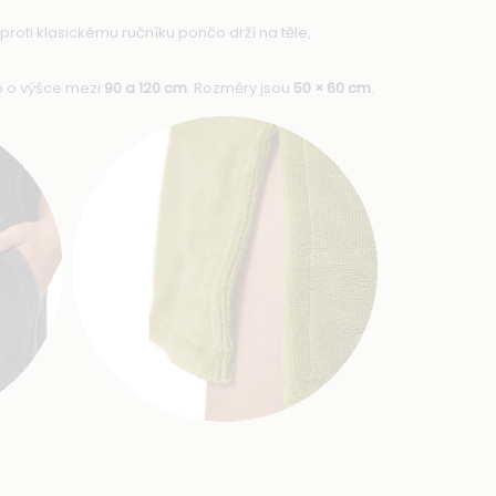
Oproti klasickému ručníku pončo drží na těle,
o o výšce mezi
90 a 120 cm
. Rozměry jsou
50 × 60 cm
.