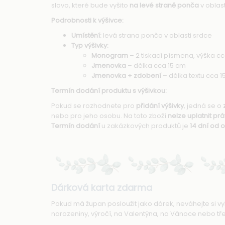
slovo, které bude vyšito
na levé straně ponča
v oblast
Podrobnosti k výšivce:
Umístění:
levá strana ponča v oblasti srdce
Typ výšivky:
Monogram
– 2 tiskací písmena, výška c
Jmenovka
– délka cca 15 cm
Jmenovka + zdobení
– délka textu cca 1
Termín dodání produktu s výšivkou:
Pokud se rozhodnete pro
přidání výšivky
, jedná se o
nebo pro jeho osobu. Na toto zboží
nelze uplatnit p
Termín dodání
u zakázkových produktů je
14 dní od 
Dárková karta zdarma
Pokud má župan posloužit jako dárek, neváhejte si vy
narozeniny, výročí, na Valentýna, na Vánoce nebo tře