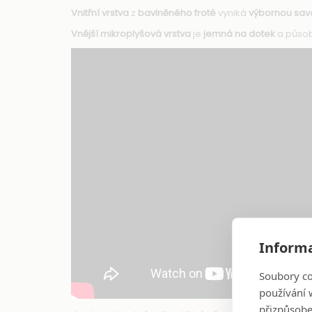
Vnitřní vrstva
z
bavlněného froté
vyniká
výbornou savo
Vnější mikroplyšová vrstva
je
jemná na dotek
a působ
Informa
Soubory co
používání w
přizpůsobe