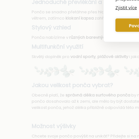
Jednoduché převlékání a ochrana pře
Zjistit více
Pončo se snadno přetáhne přes hlavu a poskytne
po
větrem, zatímco
klokaní kapsa
zahřeje ruce.
Povo
Stylový vzhled
Ponča nabízíme v
různých barevných variantách
, ab
Multifunkční využití
Skvělý doplněk pro
vodní sporty
,
plážové aktivity
i jak
Jakou velikost ponča vybrat?
Obecně platí, že
správná délka surfového ponča
by m
pončo dosahovalo až k zemi, ale mělo by být dostat
velikost ponča, jehož délka přibližně odpovídá této m
Možnost výšivky
Chcete svoje pončo povýšit na unikát? Přidejte si na 