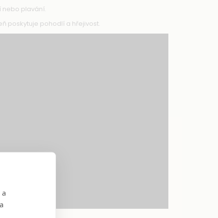
í nebo plavání.
 poskytuje pohodlí a hřejivost.
 a
 a