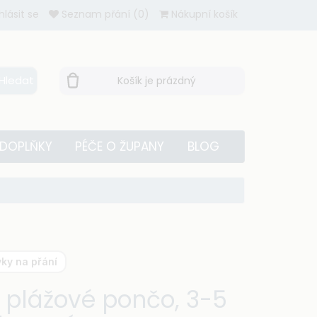
ihlásit se
Seznam přání (0)
Nákupní košík
Hledat
Košík je prázdný
 DOPLŇKY
PÉČE O ŽUPANY
BLOG
ky na přání
 plážové pončo, 3-5