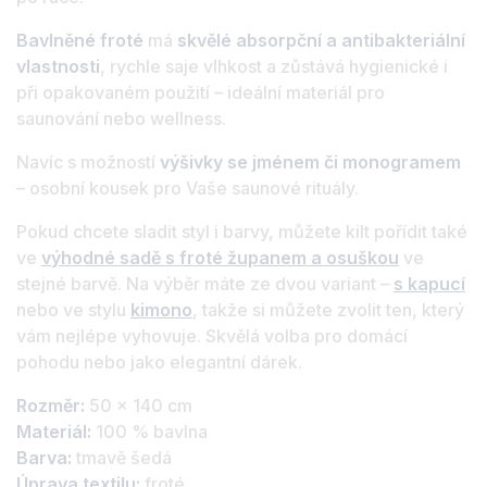
Bavlněné froté
má
skvělé absorpční a antibakteriální
vlastnosti
, rychle saje vlhkost a zůstává hygienické i
při opakovaném použití – ideální materiál pro
saunování nebo wellness.
Navíc s možností
výšivky se jménem či monogramem
– osobní kousek pro Vaše saunové rituály.
Pokud chcete sladit styl i barvy, můžete kilt pořídit také
ve
výhodné sadě s froté županem a osuškou
ve
stejné barvě. Na výběr máte ze dvou variant –
s kapucí
nebo ve stylu
kimono
, takže si můžete zvolit ten, který
vám nejlépe vyhovuje. Skvělá volba pro domácí
pohodu nebo jako elegantní dárek.
Rozměr:
50 x 140 cm
Materiál:
100 % bavlna
Barva:
tmavě šedá
Úprava textilu:
froté