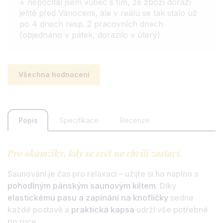
+ nepočítal jsem vůbec s tím, že zboží dorazí
ještě před Vánocemi, ale v reálu se tak stalo už
po 4 dnech resp. 2 pracovních dnech
(objednáno v pátek, dorazilo v úterý)
Všechna hodnocení
Popis
Specifikace
Recenze
Pro okamžiky, kdy se svět na chvíli zastaví.
Saunování je čas pro relaxaci – užijte si ho naplno s
pohodlným pánským saunovým kiltem
. Díky
elastickému pasu a zapínání na knoflíčky
sedne
každé postavě a
praktická kapsa
udrží vše potřebné
po ruce.