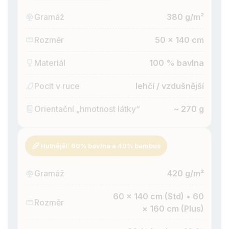
Gramáž
380 g/m²
Rozměr
50 × 140 cm
Materiál
100 % bavlna
Pocit v ruce
lehčí
/ vzdušnější
Orientační „hmotnost látky“
~ 270 g
Hutnější: 60% bavlna a 40% bambus
Gramáž
420 g/m²
60 × 140 cm (Std) • 60
Rozměr
× 160 cm (Plus)