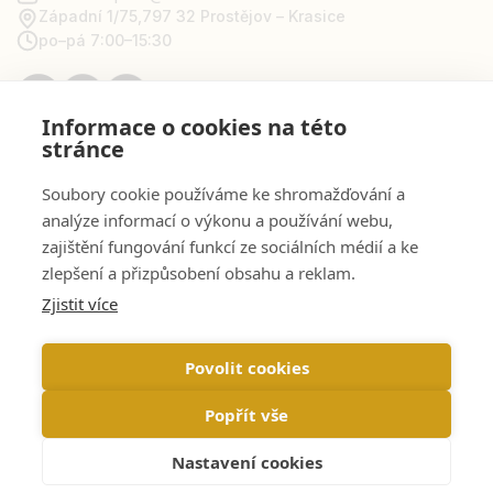
Západní 1/75,
797 32 Prostějov – Krasice
po–pá 7:00–15:30
Informace o cookies na této
stránce
Pro zákazníky
Soubory cookie používáme ke shromažďování a
analýze informací o výkonu a používání webu,
zajištění fungování funkcí ze sociálních médií a ke
Informace
zlepšení a přizpůsobení obsahu a reklam.
Zjistit více
Můj účet
Povolit cookies
Popřít vše
Web by
NetGate.cz
Doma v županu © 2026
Nastavení cookies