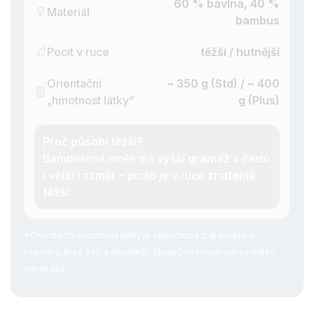
60 % bavlna, 40 %
Materiál
bambus
Pocit v ruce
těžší / hutnější
Orientační
~ 350 g (Std) / ~ 400
„hmotnost látky“
g (Plus)
Proč působí těžší?
Bambusová směs má
vyšší gramáž
a často
i
větší rozměr
– proto je v ruce
znatelně
těžší
.
*Orientační hmotnost látky je vypočtena z gramáže a
rozměru (bez švů a doplňků). Skutečná hmotnost se může
mírně lišit.