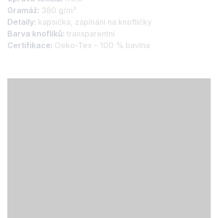
Gramáž:
380 g/m²
Detaily:
kapsička, zapínání na knoflíčky
Barva knoflíků:
transparentní
Certifikace:
Oeko-Tex – 100 % bavlna