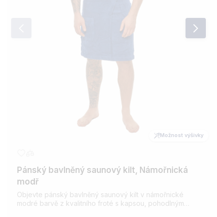
Možnost výšivky
Pánský bavlněný saunový kilt, Námořnická
modř
Objevte pánský bavlněný saunový kilt v námořnické
modré barvě z kvalitního froté s kapsou, pohodlným
pasem a možností výšivky. Ideální pro saunu i wellness.