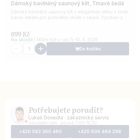
Dámský bavlněný saunový kilt, Tmavě šedá
Dámský bavlněný saunový kilt v elegantním střihu v šedé
barvě. Ideální pro pohodlné chvíle v sauně. Vyroben z
kvalitní bavlny, která je savá a příjemná na dotek.
Možnost přidání výšivky dle vašeho přání.
699 Kč
Na skladě
|
Může být u vás 11.–12. 8. 2026
Do košíku
Potřebujete poradit?
Lukáš Dosedla · zákaznický servis
zavolejte nám · po–pá 7:00–15:30
+420 582 360 460
+420 606 464 298