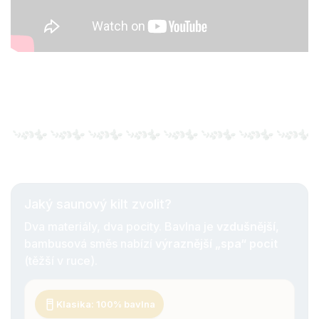
Jaký saunový kilt zvolit?
Dva materiály, dva pocity. Bavlna je
vzdušnější
,
bambusová směs nabízí
výraznější „spa“ pocit
(těžší v ruce).
Klasika: 100% bavlna