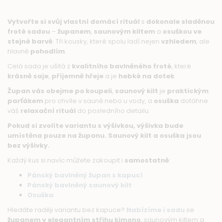
Vytvořte si svůj vlastní domácí rituál
s
dokonale sladěnou
froté sadou
–
županem
,
saunovým kiltem
a
osuškou ve
stejné barvě
. Tři kousky, které spolu ladí nejen
vzhledem
, ale
hlavně
pohodlím
.
Celá sada je ušitá z
kvalitního bavlněného froté
, které
krásně saje
,
příjemně hřeje
a je
hebké na dotek
.
Župan vás obejme po koupeli
,
saunový kilt
je
praktickým
parťákem
pro chvíle v sauně nebo u vody, a
osuška
dotáhne
váš
relaxační rituál
do posledního detailu.
Pokud si zvolíte variantu s výšivkou, výšivka bude
umístěna pouze na županu.
Saunový kilt a osuška jsou
bez výšivky.
Každý kus si navíc můžete zakoupit i
samostatně
:
Pánský bavlněný župan s kapucí
Pánský bavlněný saunový kilt
Osuška
Hledáte raději variantu bez kapuce?
Nabízíme i sadu
se
županem v elegantním střihu kimono
, saunovým kiltem a