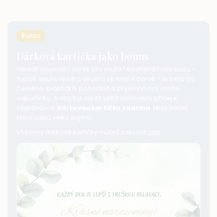
Bonus
Dárková kartička jako bonus
Hledáš originální dárek pro muže? Bavlněná froté sada –
župan, saunový kilt a osuška ve stejné barvě – je trefa do
černého: praktická, pohodlná a příjemná pro chvíle
odpočinku. A aby byl dárek ještě osobnější, přidej k
objednávce
dárkovou kartičku zdarma
. Malý detail,
který udělá velký dojem.
Všechny dárkové kartičky můžeš zobrazit
zde
.