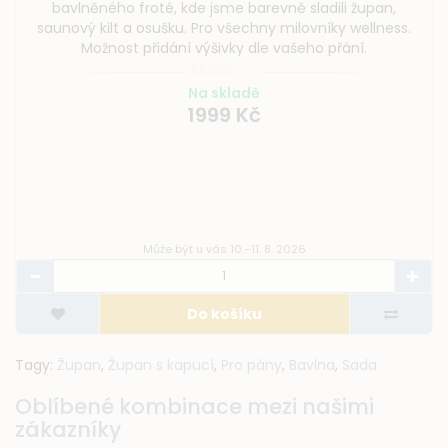
bavlněného froté, kde jsme barevně sladili župan,
saunový kilt a osušku. Pro všechny milovníky wellness.
Možnost přidání výšivky dle vašeho přání.
Na skladě
1999 Kč
Může být u vás 10.–11. 8. 2026
Do košíku
Tagy:
Župan
,
Župan s kapucí
,
Pro pány
,
Bavlna
,
Sada
Oblíbené kombinace mezi našimi
zákazníky