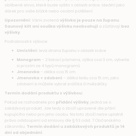
oblíbené slovo, které bude vyšito v oblasti srdce. Ideální jako
dárek pro vaše blízké nebo osobní potěšení.
Upozornění:
Vámi zvolená
výšivka je pouze na županu
.
Saunový kilt ani osuška výšivku neobsahují
a zůstávají
bez
výšivky
.
Podrobnosti k výšivce:
Umístění:
levá strana županu v oblasti srdce
Monogram
– 2 tiskací písmena, výška cca 3 cm, vyberte
si prosím ze 4 typů monogramů
Jmenovka
– délka cca 15 cm
Jmenovka + zdobení
– délka textu cca 15 cm, jako
zdobení si můžete vybrat srdíčka či hvězdičky
Termín dodání produktu s výšivkou:
Pokud se rozhodnete pro
přidání výšivky
, jedná se o
zakázkový produkt. Jde tedy o zboží upravené dle přání
kupujícího nebo pro jeho osobu. Na toto zboží nelze uplatnit
právo odstoupení od smlouvy dle § 53 odst. 7 Občanského
zákonníku.
Termín dodání u zakázkových produktů je 14
dní od objednání
.