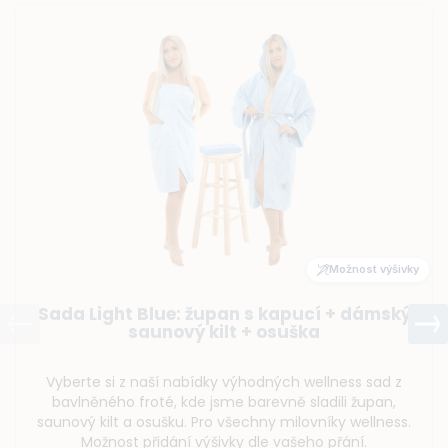
Možnost výšivky
Dámský bavlněný saunový kilt, Námořnická
modř
Dámský bavlněný saunový kilt v elegantním střihu v
tmavě modré barvě. Ideální pro pohodlné chvíle v
sauně. Vyroben z kvalitní bavlny, která je savá a
příjemná na dotek. Možnost přidání výšivky dle vašeho
přání.
Na skladě
699 Kč