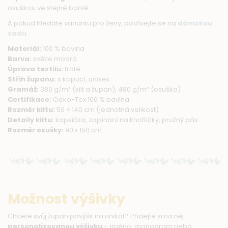
osuškou ve stejné barvě.
A pokud hledáte variantu pro ženy, podívejte se na
dámskou
sadu
.
Materiál:
100 % bavlna
Barva:
světle modrá
Úprava textilu:
froté
Střih županu:
s kapucí, unisex
Gramáž:
380 g/m² (kilt a župan), 480 g/m² (osuška)
Certifikace:
Oeko-Tex 100 % bavlna
Rozměr kiltu:
50 × 140 cm (jednotná velikost)
Detaily kiltu:
kapsička, zapínání na knoflíčky, pružný pás
Rozměr osušky:
90 x 150 cm
Možnost výšivky
Chcete svůj župan povýšit na unikát? Přidejte si na něj
personalizovanou výšivku
– jméno, monogram nebo