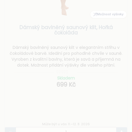
Možnost výšivky
Dámský bavlněný saunový kilt, Hořká
čokoláda
Dámský bavlněný saunový kilt v elegantním střihu v
čokoládové barvě. Ideální pro pohodlné chvíle v sauně.
Vyroben z kvalitní bavlny, která je savá a příjemná na
dotek. Možnost přidání výšivky dle vašeho přání.
Skladem
699 Kč
Může být u vás 11.–12. 8. 2026