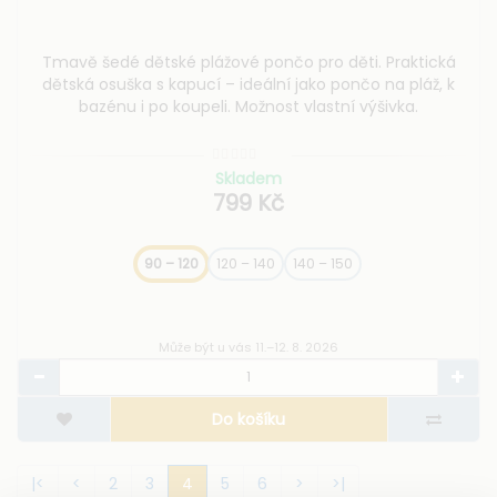
Tmavě šedé dětské plážové pončo pro děti. Praktická
dětská osuška s kapucí – ideální jako pončo na pláž, k
bazénu i po koupeli. Možnost vlastní výšivka.
Skladem
799 Kč
90 – 120
120 – 140
140 – 150
Může být u vás 11.–12. 8. 2026
Do košíku
|<
<
2
3
4
5
6
>
>|