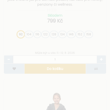
penziony či wellness.
Skladem
799 Kč
92
104
116
122
128
134
146
152
158
Může být u vás 11.–12. 8. 2026
Do košíku