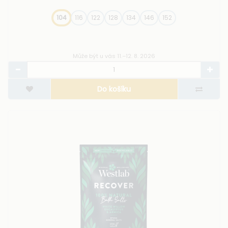
104
116
122
128
134
146
152
Může být u vás 11.–12. 8. 2026
Do košíku