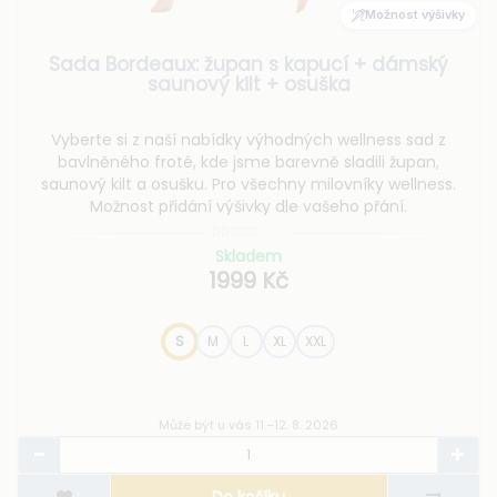
Možnost výšivky
Sada Bordeaux: župan s kapucí + dámský
saunový kilt + osuška
Vyberte si z naší nabídky výhodných wellness sad z
bavlněného froté, kde jsme barevně sladili župan,
saunový kilt a osušku. Pro všechny milovníky wellness.
Možnost přidání výšivky dle vašeho přání.
Skladem
1999 Kč
S
M
L
XL
XXL
Může být u vás 11.–12. 8. 2026
Do košíku