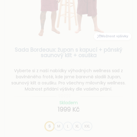
Možnost výšivky
Sada Bordeaux: župan s kapucí + pánský
saunový kilt + osuška
Vyberte si z naší nabídky výhodných wellness sad z
bavlněného froté, kde jsme barevně sladili župan,
saunový kilt a osušku. Pro všechny milovníky wellness.
Možnost přidání výšivky dle vašeho přání.
Skladem
1999 Kč
S
M
L
XL
XXL