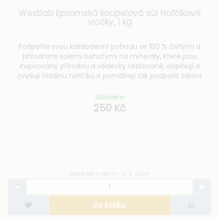
Westlab Epsomská koupelová sůl Hořčíkové
vločky, 1 kg
Podpořte svou každodenní pohodu se 100 % čistými a
přírodními solemi bohatými na minerály, které jsou
inspirovány přírodou a vědecky testované, doplňují a
zvyšují hladinu hořčíku a pomáhají tak podpořit zdraví
mysli a těla.
Skladem
250 Kč
Může být u vás 11.–12. 8. 2026
Do košíku