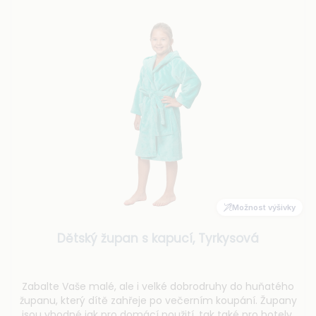
Možnost výšivky
Dětský župan s kapucí, Tyrkysová
Zabalte Vaše malé, ale i velké dobrodruhy do huňatého
županu, který dítě zahřeje po večerním koupání. Župany
jsou vhodné jak pro domácí použití, tak také pro hotely,