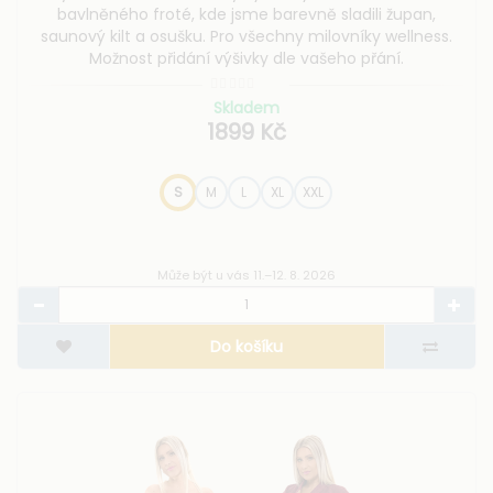
bavlněného froté, kde jsme barevně sladili župan,
saunový kilt a osušku. Pro všechny milovníky wellness.
Možnost přidání výšivky dle vašeho přání.
Skladem
1899 Kč
S
M
L
XL
XXL
Může být u vás 11.–12. 8. 2026
Do košíku