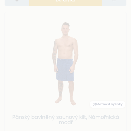
Možnost výšivky
Pánský bavlněný saunový kilt, Námořnická
modř