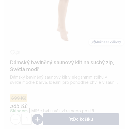
Možnost výšivky
Dámský bavlněný saunový kilt na suchý zip,
Světlá modř
Dámský bavlněný saunový kilt v elegantním střihu v
světle modré barvě. Ideální pro pohodlné chvíle v sauně.
Vyroben z kvalitní bavlny, která je savá a příjemná na
dotek. Možnost přidání výšivky dle vašeho přání.
699 Kč
585 Kč
Skladem
| Může být u vás zítra nebo pozítří
Do košíku