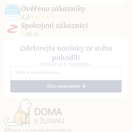
Ověřeno
zákazníky
4,9
Spokojení
zákazníci
95 %
Odebírejte novinky ze světa
pohodlí!
Přihlašte se k newsletteru.
Chci newsletter
doma-v-zupanu@interkontakt.cz