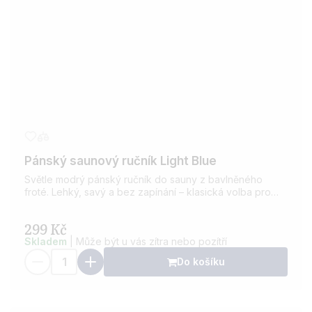
Pánský saunový ručník Light Blue
Světle modrý pánský ručník do sauny z bavlněného
froté. Lehký, savý a bez zapínání – klasická volba pro
wellness i domácí relaxaci.
299 Kč
Skladem
| Může být u vás zítra nebo pozítří
Do košíku