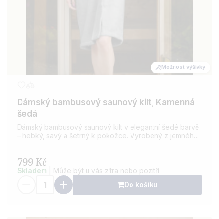
Možnost výšivky
Dámský bambusový saunový kilt, Kamenná
šedá
Dámský bambusový saunový kilt v elegantní šedé barvě
– hebký, savý a šetrný k pokožce. Vyrobený z jemného
bambusového froté, ideální do sauny, wellness i po
koupeli.
799 Kč
Skladem
| Může být u vás zítra nebo pozítří
Do košíku