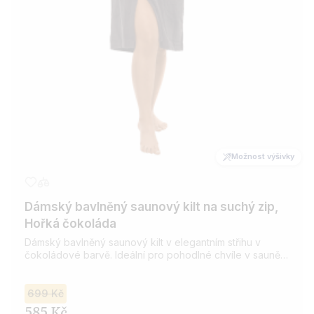
Možnost výšivky
Dámský bavlněný saunový kilt na suchý zip,
Hořká čokoláda
Dámský bavlněný saunový kilt v elegantním střihu v
čokoládové barvě. Ideální pro pohodlné chvíle v sauně.
Vyroben z kvalitní bavlny, která je savá a příjemná na
dotek. Možnost přidání výšivky dle vašeho přání.
699 Kč
585 Kč