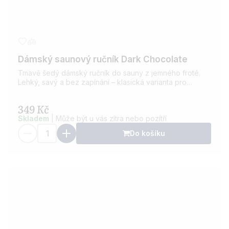
Dámský saunový ručník Dark Chocolate
Tmavě šedý dámský ručník do sauny z jemného froté.
Lehký, savý a bez zapínání – klasická varianta pro
pohodlné saunování i wellness.
349 Kč
Skladem
| Může být u vás zítra nebo pozítří
Do košíku