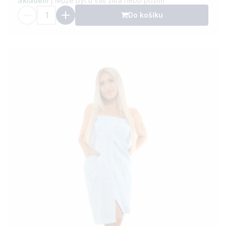
Skladem
| Může být u vás zítra nebo pozítří
Do košíku