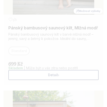
Možnost výšivky
Pánský bambusový saunový kilt, Mlžná modř
Pánský bambusový saunový kilt v barvě mlžná modř –
jemný, savý a šetrný k pokožce. Ideální do sauny,
wellness i po koupeli. Pohodlný střih s praktickým
zapínáním a rychleschnoucí materiál.
Standard
699 Kč
Skladem
| Může být u vás zítra nebo pozítří
Detail