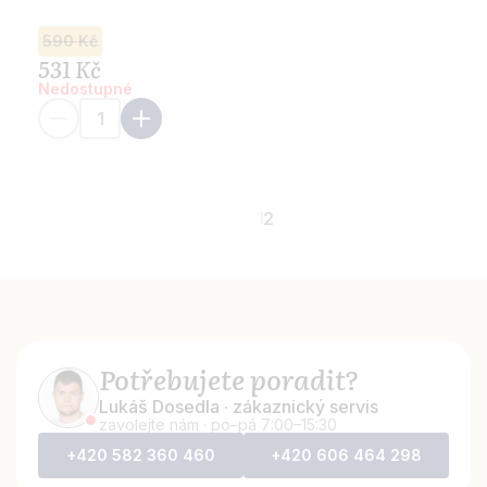
výšivky. Ideální pro saunu i wellness.
590 Kč
531 Kč
Nedostupné
1
2
Potřebujete poradit?
Lukáš Dosedla · zákaznický servis
zavolejte nám · po–pá 7:00–15:30
+420 582 360 460
+420 606 464 298