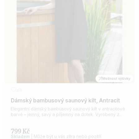
Možnost výšivky
Dámský bambusový saunový kilt, Antracit
Elegantní dámský bambusový saunový kilt v antracitové
barvě – jemný, savý a příjemný na dotek. Vyrobený z
přírodního bambusového froté, ideální pro saunu,
wellness i domácí relaxaci.
799 Kč
Skladem
| Může být u vás zítra nebo pozítří