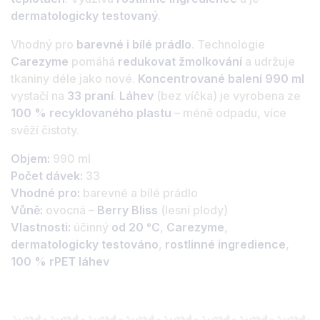
dermatologicky testovaný
.
Vhodný pro
barevné i bílé prádlo
. Technologie
Carezyme
pomáhá
redukovat žmolkování
a udržuje
tkaniny déle jako nové.
Koncentrované balení 990 ml
vystačí na
33 praní
.
Láhev
(bez víčka) je vyrobena ze
100 % recyklovaného plastu
– méně odpadu, více
svěží čistoty.
Objem:
990 ml
Počet dávek:
33
Vhodné pro:
barevné a bílé prádlo
Vůně:
ovocná –
Berry Bliss
(lesní plody)
Vlastnosti:
účinný
od 20 °C
,
Carezyme
,
dermatologicky testováno
,
rostlinné ingredience
,
100 % rPET láhev