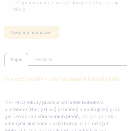
+ Příjemný materiál,rychlé doručení, doporučuji
nákup
Všechna hodnocení
Popis
Recenze
Pro svěží prádlo s vůní šťavnatých lesních plodů.
METHOD tekutý prací prostředek Bobulová
blaženost (Berry Bliss)
je
účinný a ekologický prací
gel
s
ovocnou vůní lesních plodů
, který si poradí s
odolnými skvrnami
a
oživí barvy
už při
nízkých
teplotách
. Využívá
rostlinné ingredience
a je