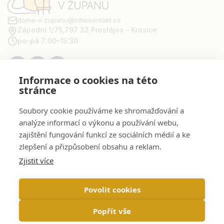
doma-v-zupanu@interkontakt.cz
Západní 1/75,
797 32 Prostějov – Krasice
po–pá 7:00–15:30
Informace o cookies na této
stránce
Pro zákazníky
Soubory cookie používáme ke shromažďování a
analýze informací o výkonu a používání webu,
zajištění fungování funkcí ze sociálních médií a ke
Informace
zlepšení a přizpůsobení obsahu a reklam.
Zjistit více
Můj účet
Povolit cookies
Popřít vše
Web by
NetGate.cz
Doma v županu © 2026