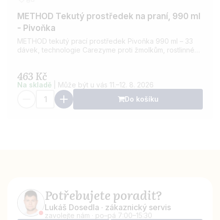
METHOD Tekutý prostředek na praní, 990 ml
- Pivoňka
METHOD tekutý prací prostředek Pivoňka 990 ml – 33
dávek, technologie Carezyme proti žmolkům, rostlinné
složky, hypoalergenní. Účinně odstraňuje skvrny a
oživuje barvy na bílém i barevném prádle.
463 Kč
Na skladě
| Může být u vás 11.–12. 8. 2026
Do košíku
Potřebujete poradit?
Lukáš Dosedla · zákaznický servis
zavolejte nám · po–pá 7:00–15:30