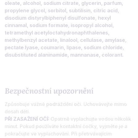
oleate, alcohol, sodium citrate, glycerin, parfum,
propylene glycol, sorbitol, subtilisin, citric acid,
disodium distyrylbiphenyl disulfonate, hexyl
cinnamal, sodium formate, isopropyl alcohol,
tetramethyl acetyloctahydronaphthalenes,
methylbenzyl acetate, linalool, cellulase, amylase,
pectate lyase, coumarin, lipase, sodium chloride,
disubstituted alaninamide, mannanase, colorant.
Bezpečnostní upozornění
Způsobuje vážné podráždění očí. Uchovávejte mimo
dosah dětí.
PŘI ZASAŽENÍ OČÍ:
Opatrně vyplachujte vodou několik
minut. Pokud používáte kontaktní čočky, vyjměte je a
pokračujte ve vyplachování. Při přetrvávajícím