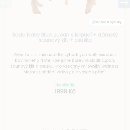
Možnost výšivky
pan s kapucí + dámský
Sada Dark Grey: ž
ilt + osuška
saunový 
ky výhodných wellness sad z
Vyberte si z naší nabí
sme barevně sladili župan,
bavlněného froté, kde
o všechny milovníky wellness.
saunový kilt a osušku. P
ivky dle vašeho přání.
Možnost přidání v
skladě
N
99 Kč
1