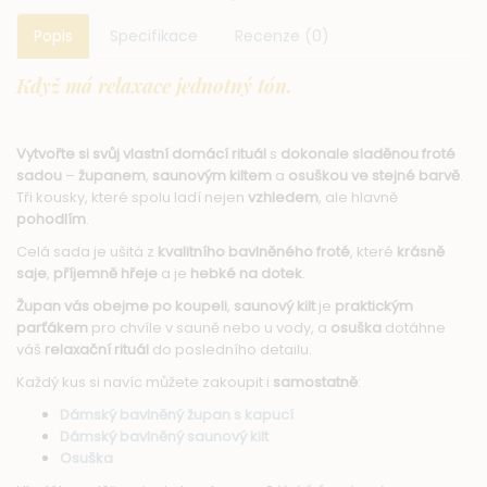
Popis
Specifikace
Recenze (0)
Když má relaxace jednotný tón.
Vytvořte si svůj vlastní domácí rituál
s
dokonale sladěnou froté
sadou
–
županem
,
saunovým kiltem
a
osuškou ve stejné barvě
.
Tři kousky, které spolu ladí nejen
vzhledem
, ale hlavně
pohodlím
.
Celá sada je ušitá z
kvalitního bavlněného froté
, které
krásně
saje
,
příjemně hřeje
a je
hebké na dotek
.
Župan vás obejme po koupeli
,
saunový kilt
je
praktickým
parťákem
pro chvíle v sauně nebo u vody, a
osuška
dotáhne
váš
relaxační rituál
do posledního detailu.
Každý kus si navíc můžete zakoupit i
samostatně
:
Dámský bavlněný župan s kapucí
Dámský bavlněný saunový kilt
Osuška