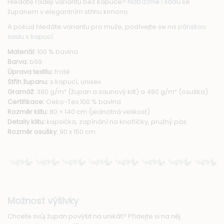
Hledáte raději variantu bez kapuce?
Nabízíme i sadu
se
županem v elegantním střihu kimono.
A pokud hledáte variantu pro muže, podívejte se na
pánskou
sadu s kapucí
.
Materiál:
100 % bavlna
Barva:
bílá
Úprava textilu:
froté
Střih županu:
s kapucí, unisex
Gramáž:
380 g/m² (župan a saunový kilt) a 480 g/m² (osuška)
Certifikace:
Oeko-Tex 100 % bavlna
Rozměr kiltu:
80 × 140 cm (jednotná velikost)
Detaily kiltu:
kapsička, zapínání na knoflíčky, pružný pás
Rozměr osušky:
90 x 150 cm
Možnost výšivky
Chcete svůj župan povýšit na unikát? Přidejte si na něj