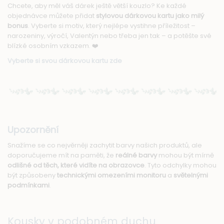
Chcete, aby měl váš dárek ještě větší kouzlo? Ke každé
objednávce můžete přidat
stylovou dárkovou kartu jako milý
bonus
. Vyberte si motiv, který nejlépe vystihne příležitost –
narozeniny, výročí, Valentýn nebo třeba jen tak – a potěšte své
blízké osobním vzkazem. ❤️
Vyberte si svou dárkovou kartu zde
Upozornění
Snažíme se co nejvěrněji zachytit barvy našich produktů, ale
doporučujeme mít na paměti, že
reálné barvy
mohou být mírně
odlišné od těch, které vidíte na obrazovce
. Tyto odchylky mohou
být způsobeny
technickými omezeními monitoru
a
světelnými
podmínkami
.
Kousky v podobném duchu