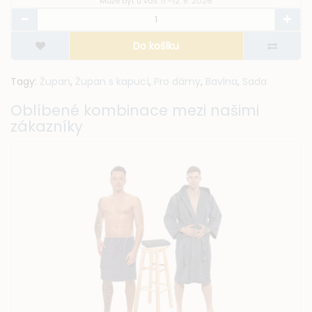
s 11.–12. 8. 2026
Může být u 
košíku
D
Tagy:
Župan
,
Župan s kapucí
,
Pro dámy
,
Bavlna
,
Sada
Oblíbené kombinace mezi našimi
zákazníky