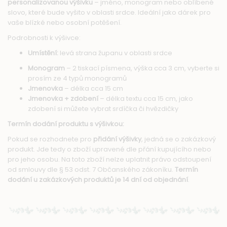
personalizovanou výšivku
– jméno, monogram nebo oblíbené
slovo, které bude vyšito v oblasti srdce. Ideální jako dárek pro
vaše blízké nebo osobní potěšení.
Podrobnosti k výšivce:
Umístění:
levá strana županu v oblasti srdce
Monogram
– 2 tiskací písmena, výška cca 3 cm, vyberte si
prosím ze 4 typů monogramů
Jmenovka
– délka cca 15 cm
Jmenovka + zdobení
– délka textu cca 15 cm, jako
zdobení si můžete vybrat srdíčka či hvězdičky
Termín dodání produktu s výšivkou:
Pokud se rozhodnete pro
přidání výšivky
, jedná se o zakázkový
produkt. Jde tedy o zboží upravené dle přání kupujícího nebo
pro jeho osobu. Na toto zboží nelze uplatnit právo odstoupení
od smlouvy dle § 53 odst. 7 Občanského zákoníku.
Termín
dodání u zakázkových produktů je 14 dní od objednání
.