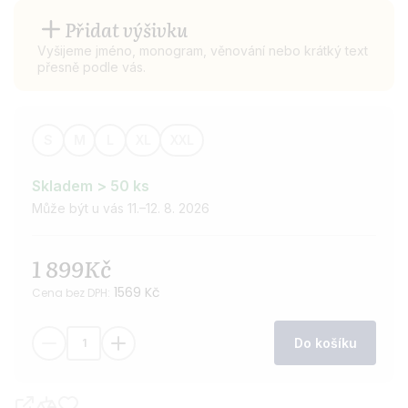
Přidat výšivku
Vyšijeme jméno, monogram, věnování nebo krátký text
přesně podle vás.
S
M
L
XL
XXL
Velikost
županu
Skladem > 50 ks
Může být u vás 11.–12. 8. 2026
1 899Kč
1569 Kč
Cena bez DPH:
Do košíku