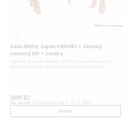
Možnost výšivky
Sada White: župan KIMONO + dámský
saunový kilt + osuška
Vyberte si z naší nabídky výhodných wellness sad z
bavlněného froté, kde jsme barevně sladili župan,
saunový kilt a osušku. Pro všechny milovníky wellness.
Možnost přidání výšivky dle vašeho přání.
S
M
L
XL
XXL
1899 Kč
Na skladě
| Může být u vás 11.–12. 8. 2026
Detail