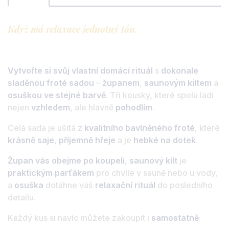
Když má relaxace jednotný tón.
Vytvořte si svůj vlastní domácí rituál
s
dokonale
sladěnou froté sadou
–
županem
,
saunovým kiltem
a
osuškou ve stejné barvě
. Tři kousky, které spolu ladí
nejen
vzhledem
, ale hlavně
pohodlím
.
Celá sada je ušitá z
kvalitního bavlněného froté
, které
krásně saje
,
příjemně hřeje
a je
hebké na dotek
.
Župan vás obejme po koupeli
,
saunový kilt
je
praktickým parťákem
pro chvíle v sauně nebo u vody,
a
osuška
dotáhne váš
relaxační rituál
do posledního
detailu.
Každý kus si navíc můžete zakoupit i
samostatně
: