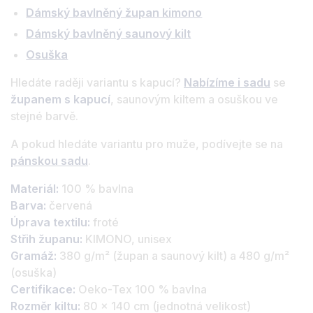
Dámský bavlněný župan kimono
Dámský bavlněný saunový kilt
Osuška
Hledáte raději variantu s kapucí?
Nabízíme i sadu
se
županem s kapucí
, saunovým kiltem a osuškou ve
stejné barvě.
A pokud hledáte variantu pro muže, podívejte se na
pánskou sadu
.
Materiál:
100 % bavlna
Barva:
červená
Úprava textilu:
froté
Střih županu:
KIMONO, unisex
Gramáž:
380 g/m² (župan a saunový kilt) a 480 g/m²
(osuška)
Certifikace:
Oeko-Tex 100 % bavlna
Rozměr kiltu:
80 × 140 cm (jednotná velikost)