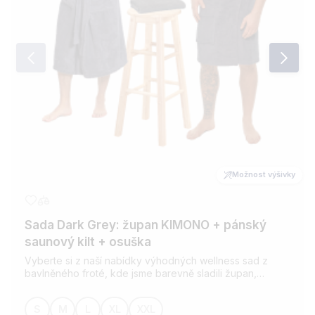
Možnost výšivky
Sada Dark Grey: župan KIMONO + pánský
saunový kilt + osuška
Vyberte si z naší nabídky výhodných wellness sad z
bavlněného froté, kde jsme barevně sladili župan,
saunový kilt a osušku. Pro všechny milovníky wellness.
Možnost přidání výšivky dle vašeho přání.
S
M
L
XL
XXL